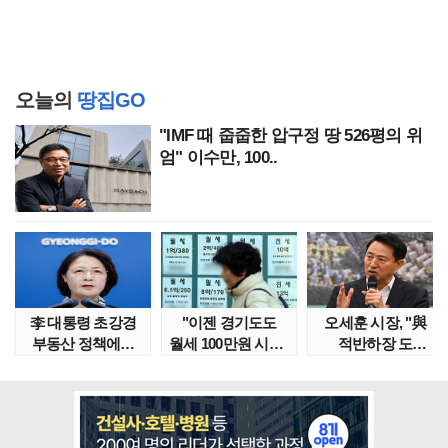
오늘의
땅집GO
"IMF 때 줍줍한 압구정 땅 526평의 위
엄" 이수만, 100..
李 대통령 초강경
"이젠 경기도도
오세훈 시장, "與
부동산 정책에…
월세 100만원 시대"
적반하장 도
추미애 '경기도 재..
정부發 전세종말..
넘었다" 반박한
이유는