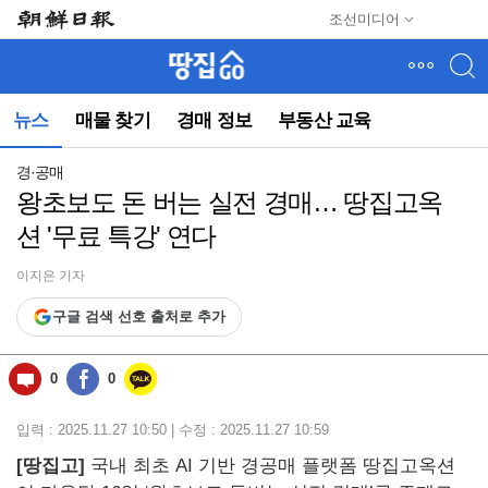
메
조선미디어
뉴
건
너
뛰
뉴스
매물 찾기
경매 정보
부동산 교육
기
(컨
텐
경·공매
츠
왕초보도 돈 버는 실전 경매… 땅집고옥
영
션 '무료 특강' 연다
역
으
로
이지은 기자
바
구글 검색 선호 출처로 추가
로
이
동)
0
0
입력 : 2025.11.27 10:50 | 수정 : 2025.11.27 10:59
[땅집고]
국내 최초 AI 기반 경공매 플랫폼 땅집고옥션