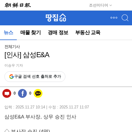
메
조선미디어
뉴
건
너
뛰
뉴스
매물 찾기
경매 정보
부동산 교육
기
(컨
텐
전체기사
츠
[인사] 삼성E&A
영
역
이승우 기자
으
로
구글 검색 선호 출처로 추가
바
로
이
0
0
동)
입력 : 2025.11.27 10:14 | 수정 : 2025.11.27 11:07
삼성E&A 부사장, 상무 승진 인사
◇
부사장 승진 (4명)