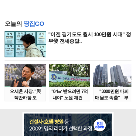
오늘의
땅집GO
"이젠 경기도도 월세 100만원 시대" 정
부發 전세종말..
오세훈 시장, "與
"84㎡ 받으려면 7억
"3000만원 마피
적반하장 도
내야" 노원 재건축
매물도 속출"…부산
넘었다" 반박한
단지서 고령 ..
대단지서도 잔금..
이유는