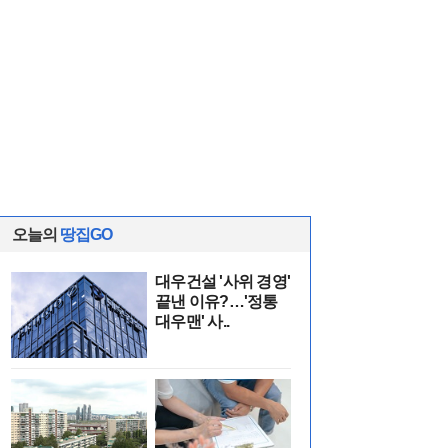
오늘의
땅집GO
대우건설 '사위 경영'
끝낸 이유?…'정통
대우맨' 사..