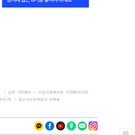
고
상호 : (주)엠딕
사업자등록번호 : 47888-01291
-6176
청소년보호책임자: 차학봉