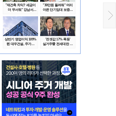
"재건축 차익? 세금이
"30만원 돌려줘" 머리
더 무서워" 강남서
아픈 단기임대 보증금
호가 수억 ..
분쟁 막..
상반기 영업이익 109%
'전셋값 17% 폭등'
뛴 대우건설, 주가는
실거주發 전세대란 또
'고점 대..
오나