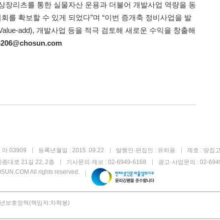
상장리츠를 통한 실물자산 운용과 더불어 개발사업 역량을 동
기회를 확보할 수 있게 되었다”며 “이번 증개축 정비사업을 발
lue-add), 개발사업 등을 적극 검토해 새로운 수익을 창출해
p206@chosun.com
아 03909
등록년월일 : 2015 .09.22
발행인·편집인 : 유하용
제호 : 땅집
종대로 21길 22, 2층
기사문의·제보 : 02-6949-6168
광고·사업문의 : 02-6949
UN.COM All rights reserved.
년보호정책(책임자:차학봉)