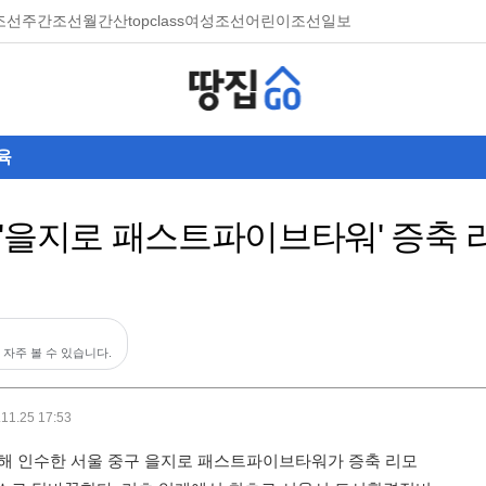
조선
주간조선
월간산
topclass
여성조선
어린이조선일보
육
'을지로 패스트파이브타워' 증축 
 자주 볼 수 있습니다.
.11.25 17:53
 인수한 서울 중구 을지로 패스트파이브타워가 증축 리모