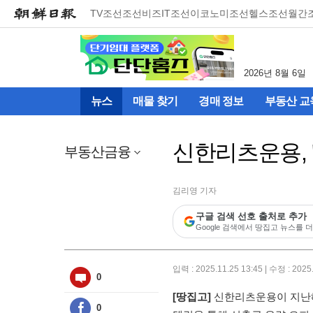
메
TV조선
조선비즈
IT조선
이코노미조선
헬스조선
월간
뉴
건
너
뛰
2026년 8월 6일
기
(컨
뉴스
매물 찾기
경매 정보
부동산 교
텐
츠
영
신한리츠운용, 
역
부동산금융
으
로
바
김리영 기자
로
구글 검색 선호 출처로 추가
이
Google 검색에서 땅집고 뉴스를 더
동)
입력 : 2025.11.25 13:45 | 수정 : 2025
0
[땅집고]
신한리츠운용이 지난해
0