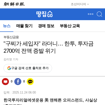
메
조선미디어
뉴
건
너
뛰
뉴스
매물 찾기
경매 정보
부동산 교육
기
(컨
텐
부동산금융
츠
"구찌가 세입자" 라더니… 한투, 투자금
영
2700억 전액 증발 위기
역
으
로
김리영 기자
바
구글 검색 선호 출처로 추가
로
이
동)
0
0
입력 : 2025.11.24 06:00
한국투자리얼에셋운용 美 맨해튼 오피스펀드, 사실상