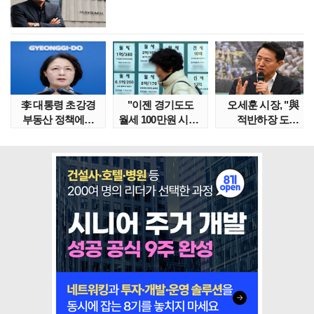
李 대통령 초강경
"이젠 경기도도
오세훈 시장, "與
부동산 정책에…
월세 100만원 시대"
적반하장 도
추미애 '경기도 재..
정부發 전세종말..
넘었다" 반박한
이유는