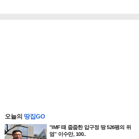
오늘의
땅집GO
"IMF 때 줍줍한 압구정 땅 526평의 위
엄" 이수만, 100..