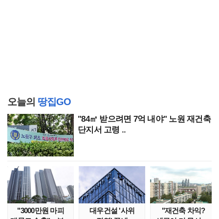
오늘의
땅집GO
"84㎡ 받으려면 7억 내야" 노원 재건축
단지서 고령 ..
"3000만원 마피
대우건설 '사위
"재건축 차익?