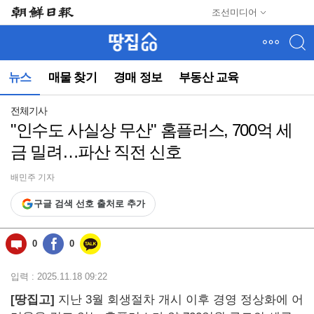
메
조선미디어
뉴
건
너
뛰
뉴스
매물 찾기
경매 정보
부동산 교육
기
(컨
텐
전체기사
츠
"인수도 사실상 무산" 홈플러스, 700억 세
영
금 밀려…파산 직전 신호
역
으
로
배민주 기자
바
구글 검색 선호 출처로 추가
로
이
동)
0
0
입력 : 2025.11.18 09:22
[땅집고]
지난 3월 회생절차 개시 이후 경영 정상화에 어