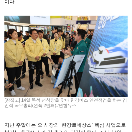
이다.
[땅집고] 14일 뚝섬 선착장을 찾아 한강버스 안전점검을 하는 김
민석 국무총리(왼쪽 2번째)./연합뉴스
지난 주말에는 오 시장의 ‘한강르네상스’ 핵심 사업으로