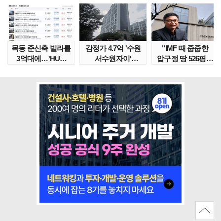
목동 준신축 빌라를
감정가 4.7억 '수원
"IMF 때 줍줍한
3억대에…'HUG
서수원자이'
압구정 땅 526평의
말소확약' 서울 빌..
낙찰가는?
위엄" 이수만, 100..
땅집고옥..