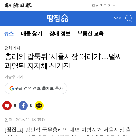
메
조선미디어
뉴
건
너
뛰
뉴스
매물 찾기
경매 정보
부동산 교육
기
(컨
텐
전체기사
츠
총리의 갑툭튀 '서울시장 때리기'…벌써
영
과열된 지자체 선거전
역
으
로
이승우 기자
바
구글 검색 선호 출처로 추가
로
이
동)
0
0
입력 : 2025.11.18 06:00
[땅집고]
김민석 국무총리의 내년 지방선거 서울시장 출