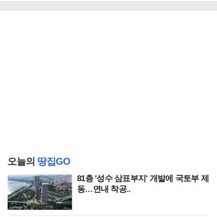
오늘의
땅집GO
81층 '성수 삼표부지' 개발에 국토부 제
동…연내 착공..