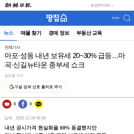
메
조선미디어
뉴
건
너
뛰
뉴스
매물 찾기
경매 정보
부동산 교육
기
(컨
텐
전체기사
츠
마포·성동 내년 보유세 20~30% 급등…마
영
곡·신길뉴타운 종부세 쇼크
역
으
로
김리영 기자
바
구글 검색 선호 출처로 추가
로
이
동)
0
0
입력 : 2025.11.18 06:00
내년 공시가격 현실화율 69% 동결했지만