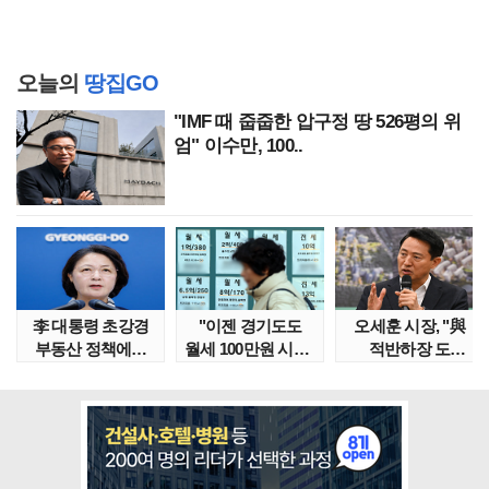
오늘의
땅집GO
"IMF 때 줍줍한 압구정 땅 526평의 위
엄" 이수만, 100..
李 대통령 초강경
"이젠 경기도도
오세훈 시장, "與
부동산 정책에…
월세 100만원 시대"
적반하장 도
추미애 '경기도 재..
정부發 전세종말..
넘었다" 반박한
이유는