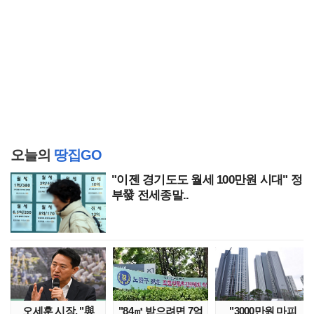
오늘의
땅집GO
"이젠 경기도도 월세 100만원 시대" 정
부發 전세종말..
오세훈 시장, "與
"84㎡ 받으려면 7억
"3000만원 마피