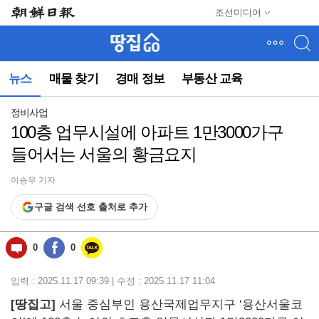
메
조선미디어
뉴
건
너
뛰
뉴스
매물 찾기
경매 정보
부동산 교육
기
(컨
텐
정비사업
츠
100층 업무시설에 아파트 1만3000가구
영
들어서는 서울의 황금요지
역
으
로
이승우 기자
바
구글 검색 선호 출처로 추가
로
이
동)
0
0
입력 : 2025.11.17 09:39 | 수정 : 2025.11.17 11:04
[땅집고]
서울 중심부인 용산국제업무지구 ‘용산서울코