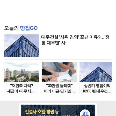
오늘의
땅집GO
대우건설 '사위 경영' 끝낸 이유?…'정
통 대우맨' 사..
"재건축 차익?
"30만원 돌려줘"
상반기 영업이익
세금이 더 무서워"
머리 아픈 단기임대
109% 뛴 대우건설,
강남서 호가 수억 ..
보증금 분쟁 막..
주가는 '고점 대..