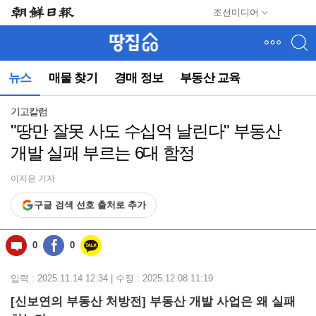
메
조선미디어
뉴
건
너
뛰
뉴스
매물 찾기
경매 정보
부동산 교육
기
(컨
텐
기고칼럼
츠
"땅만 잘못 사도 수십억 날린다" 부동산
영
개발 실패 부르는 6대 함정
역
으
로
이지은 기자
바
구글 검색 선호 출처로 추가
로
이
동)
0
0
입력 : 2025.11.14 12:34 | 수정 : 2025.12.08 11:19
[신보연의 부동산 처방전] 부동산 개발 사업은 왜 실패