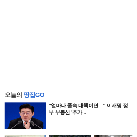
오늘의
땅집GO
"얼마나 졸속 대책이면…" 이재명 정
부 부동산 '추가 ..