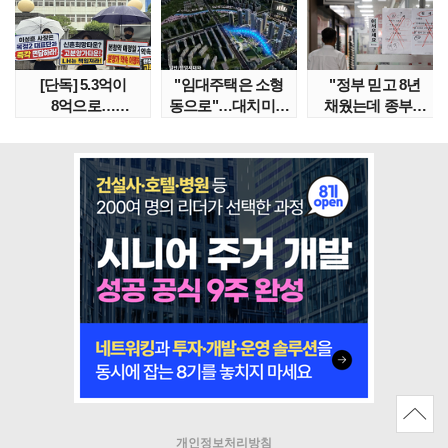
[단독] 5.3억이
"임대주택은 소형
"정부 믿고 8년
8억으로…
동으로"…대치미도
채웠는데 종부세
성남복정2지구
'꼼수 소셜믹스'..
수천만원 뛰어"
본청약 분..
임대..
개인정보처리방침