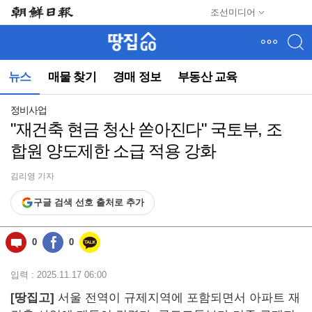
메
조선미디어
뉴
건
너
뛰
뉴스
매물 찾기
경매 정보
부동산 교육
기
(컨
텐
정비사업
츠
"재건축 현금 청산 쏟아진다" 국토부, 조
영
합원 양도제한 소급 적용 강화
역
으
로
김리영 기자
바
구글 검색 선호 출처로 추가
로
이
동)
0
0
입력 : 2025.11.17 06:00
[땅집고]
서울 전역이 규제지역에 포함되면서 아파트 재