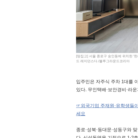
[땅집고] 서울 종로구 숭인동에 위치한 '한
드 레지던스다./블루그라운드코리아
입주민은 자주식 주차 1대를 
있다. 무인택배·보안경비·라운
☞외국기업 주재원·유학생들이 
세요
종로·성북·동대문·성동구와 맞
다. 신설동역을 기점으로 1·2