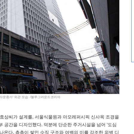
한라운종가' 외관 모습. /블루그라운드코리아
승효상씨가 설계를, 서울식물원과 아모레퍼시픽 신사옥 조경을
부 공간을 디자인했다. 덕분에 단순한 주거시설을 넘어 ‘도심
나온다. 층층이 쌓인 수직 구조와 여백의 미를 강조한 외벽 디