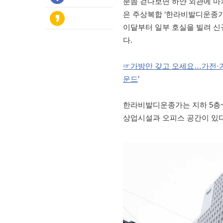
분쯤 걷다보면 하얀 외관에 마치
은 주상복합 ‘한라비발디운종가’.
이달부터 일부 호실을 빌려 신
다.
☞가방만 갖고 오세요…가전·가
운드
’
한라비발디운종가는 지하 5층~지
상업시설과 오피스 공간이 있다