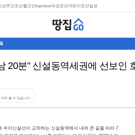
조선
주간조선
월간산
topclass
여성조선
어린이조선일보
육
 강남 20분" 신설동역세권에 선보인
 자주 볼 수 있습니다.
과 우이신설선이 교차하는 신설동역에서 내려 큰 길을 따라 7