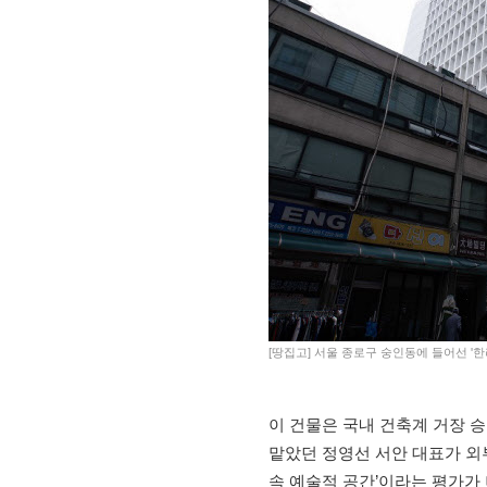
[땅집고] 서울 종로구 숭인동에 들어선 '
이 건물은 국내 건축계 거장 
맡았던 정영선 서안 대표가 외
속 예술적 공간’이라는 평가가 