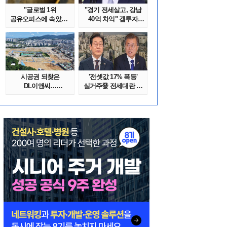
"글로벌 1위
"경기 전세살고, 강남
공유오피스에 속았다"
40억 차익" 갭투자
1년간 줄적자, 리..
막은 금융위..
시공권 되찾은
'전셋값 17% 폭등'
DL이앤씨…
실거주發 전세대란 또
상대원2구역, 봉합 vs
오나
2차전..