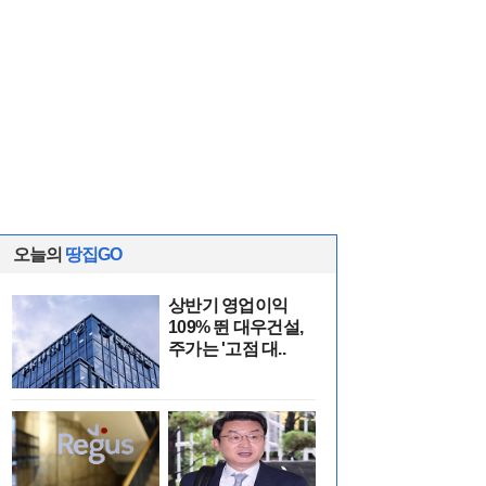
오늘의
땅집GO
상반기 영업이익
109% 뛴 대우건설,
주가는 '고점 대..