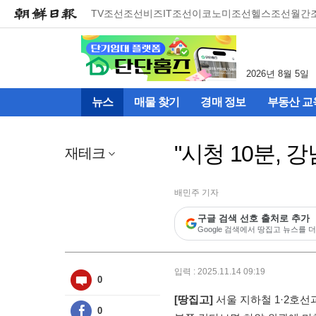
메
TV조선
조선비즈
IT조선
이코노미조선
헬스조선
월간
뉴
건
너
뛰
2026년 8월 5일
기
(컨
뉴스
매물 찾기
경매 정보
부동산 교
텐
츠
영
"시청 10분,
역
재테크
으
로
바
배민주 기자
로
구글 검색 선호 출처로 추가
이
Google 검색에서 땅집고 뉴스를 더
동)
입력 : 2025.11.14 09:19
0
[땅집고]
서울 지하철 1·2호선
0