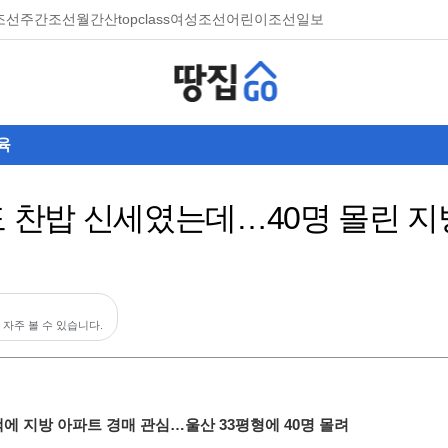
조선
주간조선
월간산
topclass
여성조선
어린이조선일보
육
도 찬밥 신세였는데…40명 몰린 지방
 자주 볼 수 있습니다.
대책에 지방 아파트 경매 관심…울산 33평형에 40명 몰려