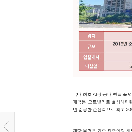
국내 최초 AI경·공매 퀀트 플
매곡동 ‘오토밸리로 효성해링턴플레
년 준공한 준신축으로 최고 20층 
해당 물건은 기존 집주인의 채