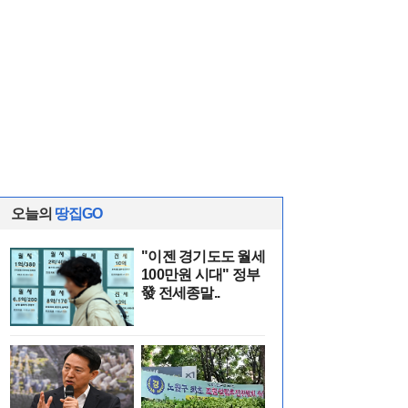
오늘의
땅집GO
"이젠 경기도도 월세
100만원 시대" 정부
發 전세종말..