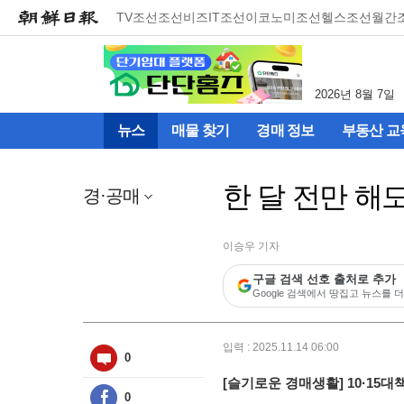
메
TV조선
조선비즈
IT조선
이코노미조선
헬스조선
월간
뉴
건
너
뛰
2026년 8월 7일
기
(컨
뉴스
매물 찾기
경매 정보
부동산 교
텐
츠
영
한 달 전만 해
역
경·공매
으
로
바
이승우 기자
로
구글 검색 선호 출처로 추가
이
Google 검색에서 땅집고 뉴스를 더
동)
입력 : 2025.11.14 06:00
0
[슬기로운 경매생활] 10·15
0