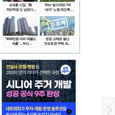
오세훈 시장, "與
"84㎡ 받으려면 7억
적반하장 도 넘었다"
내야" 노원 재건축
반박한 이유는
단지서 고령 ..
"3000만원 마피 매물도
정권 교체로 끝난
속출"…부산
'진보정권 주택 세금
대단지서도 잔금..
폭탄'