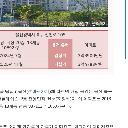
랫폼 땅집고옥션(☞
바로가기
)에 따르면 해당 물건은 울산 북구
이스’ 2층 전용면적 84㎡(33평형)다. 이 아파트는 2016
13개동 전용 98~112㎡ 1059가구다.
무로 수차례 가압류와 압류가 이뤄졌고, 채권자인 페퍼저축은