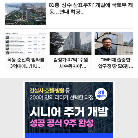
81층 '성수 삼표부지' 개발에 국토부 제
동…연내 착공..
목동 준신축 빌라를
감정가 4.7억 '수원
"IMF 때 줍줍한
3억대에…'HUG
서수원자이'
압구정 땅 526평의
말소확약' 서울 빌..
낙찰가는?
위엄" 이수만, 100..
땅집고옥..