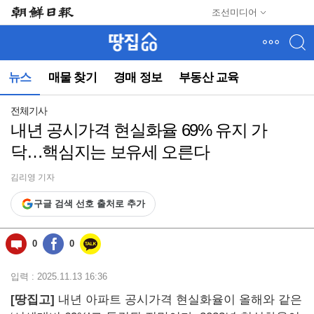
메
조선미디어
뉴
건
너
뛰
뉴스
매물 찾기
경매 정보
부동산 교육
기
(컨
텐
전체기사
츠
내년 공시가격 현실화율 69% 유지 가
영
닥…핵심지는 보유세 오른다
역
으
로
김리영 기자
바
구글 검색 선호 출처로 추가
로
이
동)
0
0
입력 : 2025.11.13 16:36
[땅집고]
내년 아파트 공시가격 현실화율이 올해와 같은