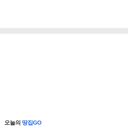
오늘의
땅집GO