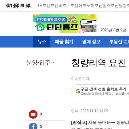
메
TV조선
조선비즈
IT조선
이코노미조선
헬스조선
월간
뉴
건
너
뛰
2026년 8월 9일
기
(컨
뉴스
매물 찾기
경매 정보
부동산 교
텐
츠
영
청량리역 요진 
역
분양·입주
으
로
바
이승우 기자
로
구글 검색 선호 출처로 추가
이
Google 검색에서 땅집고 뉴스를 더
동)
입력 : 2025.11.13 14:09
0
[땅집고]
서울 동대문구 청량리동
0