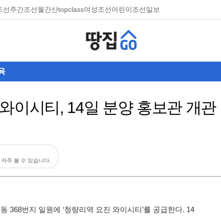
조선
주간조선
월간산
topclass
여성조선
어린이조선일보
육
와이시티, 14일 분양 홍보관 개관
 자주 볼 수 있습니다.
 368번지 일원에 ‘청량리역 요진 와이시티’를 공급한다. 14