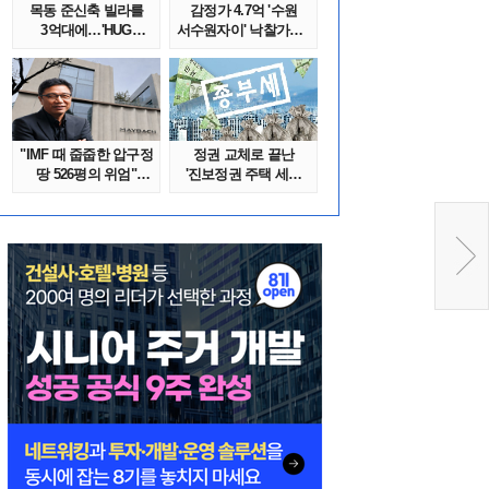
목동 준신축 빌라를
감정가 4.7억 '수원
3억대에…'HUG
서수원자이' 낙찰가는?
말소확약' 서울 빌..
땅집고옥..
"IMF 때 줍줍한 압구정
정권 교체로 끝난
땅 526평의 위엄"
'진보정권 주택 세금
이수만, 100..
폭탄'