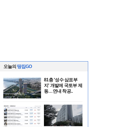
오늘의
땅집GO
81층 '성수 삼표부
지' 개발에 국토부 제
동…연내 착공..