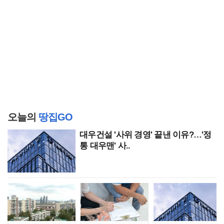
오늘의
땅집GO
대우건설 '사위 경영' 끝낸 이유?…'정
통 대우맨' 사..