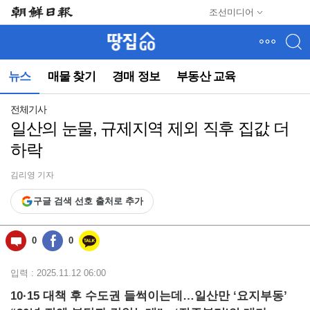
메
조선미디어
뉴
건
너
뛰
뉴스
매물 찾기
경매 정보
부동산 교육
기
(컨
텐
전체기사
츠
일산의 눈물, 규제지역 제외 직후 집값 더
영
하락
역
으
로
김리영 기자
바
구글 검색 선호 출처로 추가
로
이
동)
0
0
입력 : 2025.11.12 06:00
10·15 대책 후 수도권 들썩이는데…일산만 ‘요지부동’