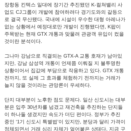
장항동 킨텍스 일대에 장기간 추진됐던 K-컬쳐밸리 사
업도 CJ그룹이 개발에 참여하려다 경기도와의 갈등으
로 결국 무산됐다. 국내에 시설이 우수한 대형 아레나가
없는 상황에서 예정대로만 개발이 진행됐다면, K팝이
주목받는 현재 GTX 개통과 맞물려 관광객 유입이 컸을
것이란 분석이다.
그나마 강남으로 직결되는 GTX-A 교통 호재가 남아있
지만, 강남 삼성역 개통이 언제쯤 이뤄질 지 불투명한
상황이어서 집값에 부담으로 작용하고 있다. GTX 개통
전까지, 또 실제 그 효과를 체험하기 전까지는 거래가
늘지 않을 것이라는 관망론이 우세하다.
단지 대부분이 노후한 점도 문제다. 일산 신도시는 대부
분은 입주 30년차를 넘겼고 재건축을 추진하는 단지들
이 하나둘 생겼지만 속도가 더딘 편이다. 정부가 추진
중인 ‘1기 신도시 특별법’이 있지만, 분당과 달리 가격이
정체되면서 거래 심리 자체가 얼어붙은 상태다. 지금 구