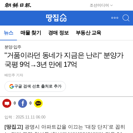
메
조선미디어
뉴
건
너
뛰
뉴스
매물 찾기
경매 정보
부동산 교육
기
(컨
텐
분양·입주
츠
"거품이라던 동네가 지금은 난리" 분양가
영
국평 9억→3년 만에 17억
역
으
로
배민주 기자
바
구글 검색 선호 출처로 추가
로
이
동)
0
0
입력 : 2025.11.11 06:00
[땅집고]
광명시 아파트값을 이끄는 ‘대장 단지’로 꼽히