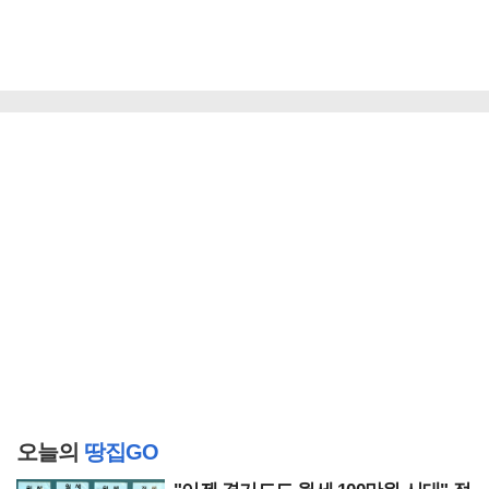
오늘의
땅집GO