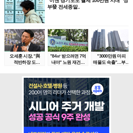
"이젠 경기도도 월세 100만원 시대" 정
부發 전세종말..
오세훈 시장, "與
"84㎡ 받으려면 7억
"3000만원 마피
적반하장 도
내야" 노원 재건축
매물도 속출"…부산
넘었다" 반박한
단지서 고령 ..
대단지서도 잔금..
이유는