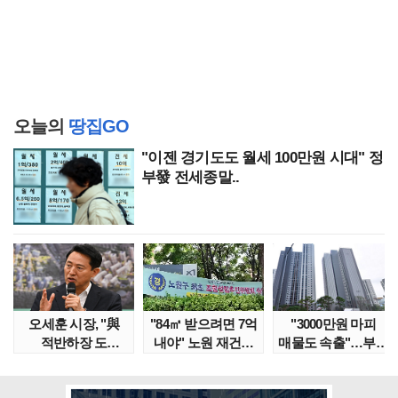
오늘의
땅집GO
"이젠 경기도도 월세 100만원 시대" 정
부發 전세종말..
오세훈 시장, "與
"84㎡ 받으려면 7억
"3000만원 마피
적반하장 도
내야" 노원 재건축
매물도 속출"…부산
넘었다" 반박한
단지서 고령 ..
대단지서도 잔금..
이유는