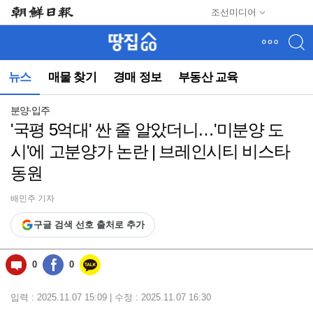
메
조선미디어
뉴
건
너
뛰
뉴스
매물 찾기
경매 정보
부동산 교육
기
(컨
텐
분양·입주
츠
'국평 5억대' 싼 줄 알았더니…'미분양 도
영
시'에 고분양가 논란 | 브레인시티 비스타
역
으
동원
로
바
배민주 기자
로
이
구글 검색 선호 출처로 추가
동)
0
0
입력 : 2025.11.07 15:09 | 수정 : 2025.11.07 16:30