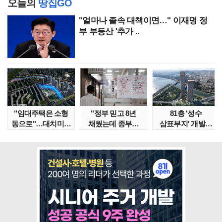
오늘의
땅집GO
"얼마나 졸속 대책이면…" 이재명 정
부 부동산 '추가 ..
"임대주택은 소형
"정부 믿고 8년
81층 '성수
동으로"…대치미도
채웠는데 종부세
삼표부지' 개발에
'꼼수 소셜믹스'..
수천만원 뛰어"
국토부 제동…연내
임대..
착공..