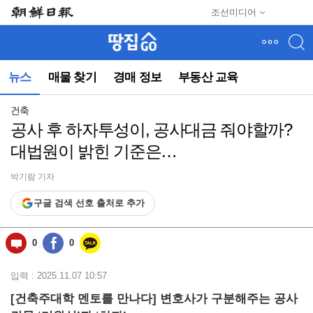
메
조선미디어
뉴
건
너
뛰
뉴스
매물 찾기
경매 정보
부동산 교육
기
(컨
텐
건축
츠
공사 후 하자투성이, 공사대금 줘야할까?
영
대법원이 밝힌 기준은…
역
으
로
박기람 기자
바
구글 검색 선호 출처로 추가
로
이
동)
0
0
입력 : 2025.11.07 10:57
[건축주대학 멘토를 만나다]
변호사가 구분해주는 공사