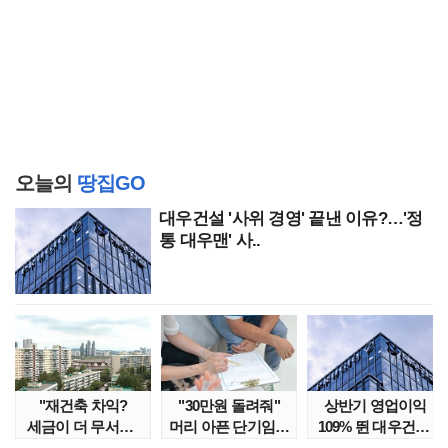
오늘의
땅집GO
대우건설 '사위 경영' 끝낸 이유?…'정
통 대우맨' 사..
"재건축 차익?
"30만원 돌려줘"
상반기 영업이익
세금이 더 무서워"
머리 아픈 단기임대
109% 뛴 대우건설,
강남서 호가 수억 ..
보증금 분쟁 막..
주가는 '고점 대..