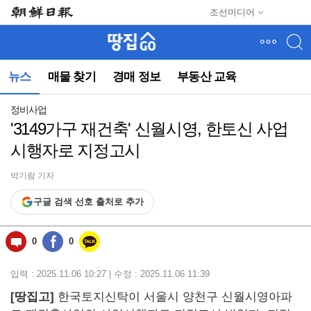
메
조선미디어
뉴
건
너
뛰
뉴스
매물 찾기
경매 정보
부동산 교육
기
(컨
텐
정비사업
츠
'3149가구 재건축' 신월시영, 한토신 사업
영
시행자로 지정고시
역
으
로
박기람 기자
바
구글 검색 선호 출처로 추가
로
이
동)
0
0
입력 : 2025.11.06 10:27 | 수정 : 2025.11.06 11:39
[땅집고]
한국토지신탁이 서울시 양천구 신월시영아파