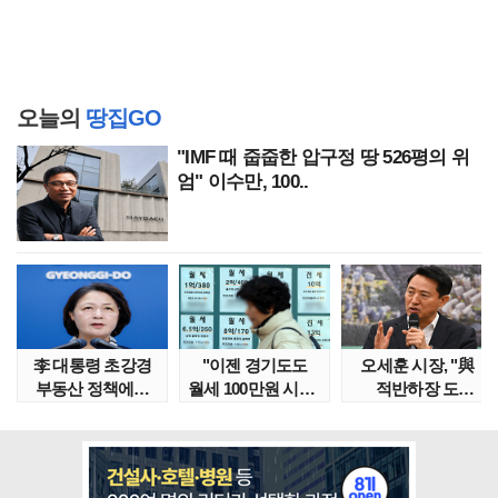
오늘의
땅집GO
"IMF 때 줍줍한 압구정 땅 526평의 위
엄" 이수만, 100..
李 대통령 초강경
"이젠 경기도도
오세훈 시장, "與
부동산 정책에…
월세 100만원 시대"
적반하장 도
추미애 '경기도 재..
정부發 전세종말..
넘었다" 반박한
이유는