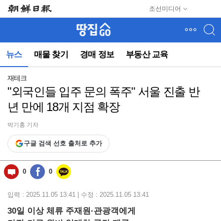
메
조선미디어
뉴
건
너
뛰
뉴스
매물 찾기
경매 정보
부동산 교육
기
(컨
텐
재테크
츠
"외국인들 입주 문의 폭주" 서울 진출 반
영
년 만에 18개 지점 확장
역
으
로
박기홍 기자
바
구글 검색 선호 출처로 추가
로
이
동)
0
0
입력 : 2025.11.05 13:41 | 수정 : 2025.11.05 13:41
30일 이상 체류 주재원·관광객에게