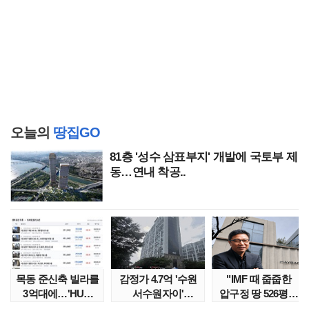
오늘의
땅집GO
81층 '성수 삼표부지' 개발에 국토부 제
동…연내 착공..
목동 준신축 빌라를
감정가 4.7억 '수원
"IMF 때 줍줍한
3억대에…'HUG
서수원자이'
압구정 땅 526평의
말소확약' 서울 빌..
낙찰가는?
위엄" 이수만, 100..