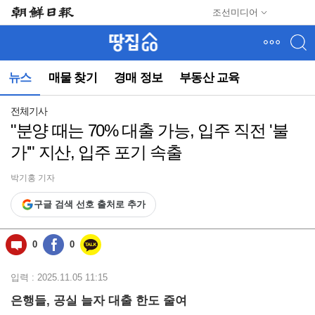
메
조선미디어
뉴
건
너
뛰
뉴스
매물 찾기
경매 정보
부동산 교육
기
(컨
텐
전체기사
츠
"분양 때는 70% 대출 가능, 입주 직전 '불
영
가'" 지산, 입주 포기 속출
역
으
로
박기홍 기자
바
구글 검색 선호 출처로 추가
로
이
동)
0
0
입력 : 2025.11.05 11:15
은행들, 공실 늘자 대출 한도 줄여