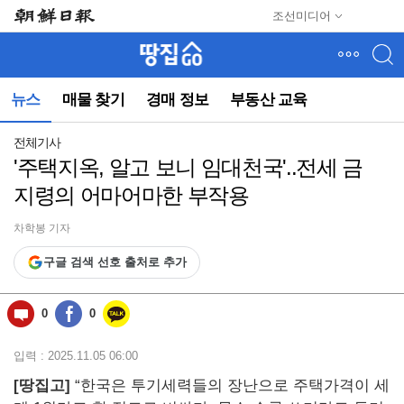
메
조선미디어
뉴
건
너
뛰
뉴스
매물 찾기
경매 정보
부동산 교육
기
(컨
텐
전체기사
츠
'주택지옥, 알고 보니 임대천국'..전세 금
영
지령의 어마어마한 부작용
역
으
로
차학봉 기자
바
구글 검색 선호 출처로 추가
로
이
동)
0
0
입력 : 2025.11.05 06:00
[땅집고]
“한국은 투기세력들의 장난으로 주택가격이 세