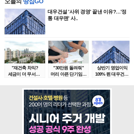
오늘의
땅집GO
대우건설 '사위 경영' 끝낸 이유?…'정
통 대우맨' 사..
"재건축 차익?
"30만원 돌려줘"
상반기 영업이익
세금이 더 무서워"
머리 아픈 단기임대
109% 뛴 대우건설,
강남서 호가 수억 ..
보증금 분쟁 막..
주가는 '고점 대..