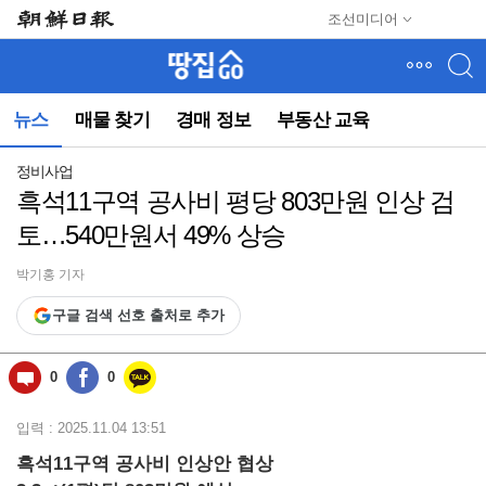
메
조선미디어
뉴
건
너
뛰
뉴스
매물 찾기
경매 정보
부동산 교육
기
(컨
텐
정비사업
츠
흑석11구역 공사비 평당 803만원 인상 검
영
토…540만원서 49% 상승
역
으
로
박기홍 기자
바
구글 검색 선호 출처로 추가
로
이
동)
0
0
입력 : 2025.11.04 13:51
흑석11구역 공사비 인상안 협상