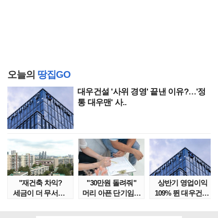
오늘의
땅집GO
대우건설 '사위 경영' 끝낸 이유?…'정
통 대우맨' 사..
"재건축 차익?
"30만원 돌려줘"
상반기 영업이익
세금이 더 무서워"
머리 아픈 단기임대
109% 뛴 대우건설,
강남서 호가 수억 ..
보증금 분쟁 막..
주가는 '고점 대..