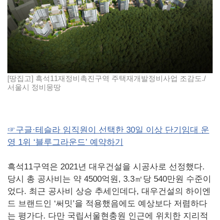
[땅집고] 흑석11재정비촉진구역 주택재개발정비사업 조감도./
서울시 정비몽땅
☞구글·테슬라 임직원이 선택한 30일 이상 단기임대 운
영 1위 ‘블루그라운드’ 예약하기
흑석11구역은 2021년 대우건설을 시공사로 선정했다.
당시 총 공사비는 약 4500억원, 3.3㎡당 540만원 수준이
었다. 최근 공사비 상승 추세인데다, 대우건설의 하이엔
드 브랜드인 ‘써밋’을 적용했음에도 예상보다 저렴하다
는 평가다. 다만 국립서울현충원 인근에 위치한 지리적