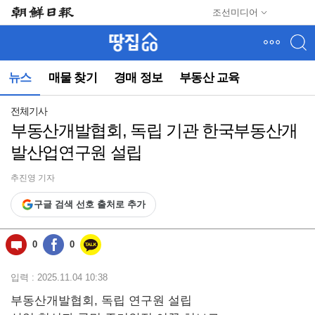
메
조선미디어
뉴
건
너
뛰
뉴스
매물 찾기
경매 정보
부동산 교육
기
(컨
텐
전체기사
츠
부동산개발협회, 독립 기관 한국부동산개
영
발산업연구원 설립
역
으
로
추진영 기자
바
구글 검색 선호 출처로 추가
로
이
동)
0
0
입력 : 2025.11.04 10:38
부동산개발협회, 독립 연구원 설립