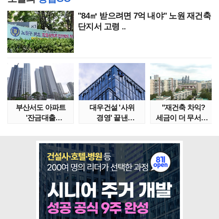
"84㎡ 받으려면 7억 내야" 노원 재건축
단지서 고령 ..
부산서도 아파트
대우건설 '사위
"재건축 차익?
'잔금대출
경영' 끝낸
세금이 더 무서워"
대란'…"대통령
이유?…'정통
강남서 호가 수억 ..
특별 지시..
대우맨' 사..