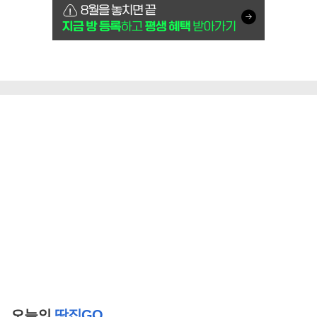
오늘의
땅집GO