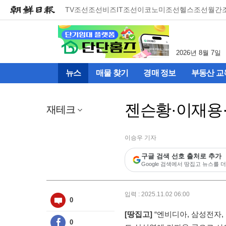
메
TV조선
조선비즈
IT조선
이코노미조선
헬스조선
월간
뉴
건
너
뛰
2026년 8월 7일
기
(컨
뉴스
매물 찾기
경매 정보
부동산 교
텐
츠
영
젠슨황·이재용
역
재테크
으
로
바
이승우 기자
로
구글 검색 선호 출처로 추가
이
Google 검색에서 땅집고 뉴스를 더
동)
입력 : 2025.11.02 06:00
0
[땅집고]
“엔비디아, 삼성전자,
0