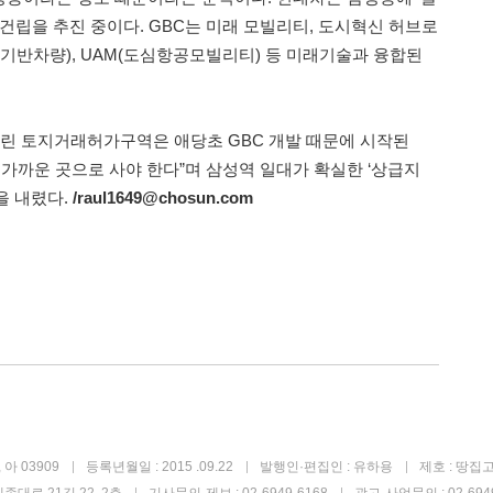
건립을 추진 중이다. GBC는 미래 모빌리티, 도시혁신 허브로
적기반차량), UAM(도심항공모빌리티) 등 미래기술과 융합된
걸린 토지거래허가구역은 애당초 GBC 개발 때문에 시작된
 가까운 곳으로 사야 한다”며 삼성역 일대가 확실한 ‘상급지
을 내렸다.
/raul1649@chosun.com
아 03909
등록년월일 : 2015 .09.22
발행인·편집인 : 유하용
제호 : 땅집