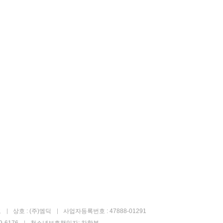
고
상호 : (주)엠딕
사업자등록번호 : 47888-01291