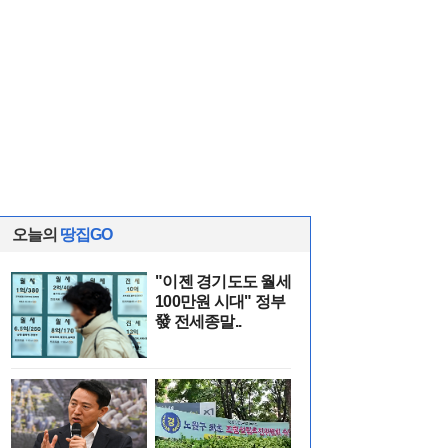
오늘의
땅집GO
"이젠 경기도도 월세
100만원 시대" 정부
發 전세종말..