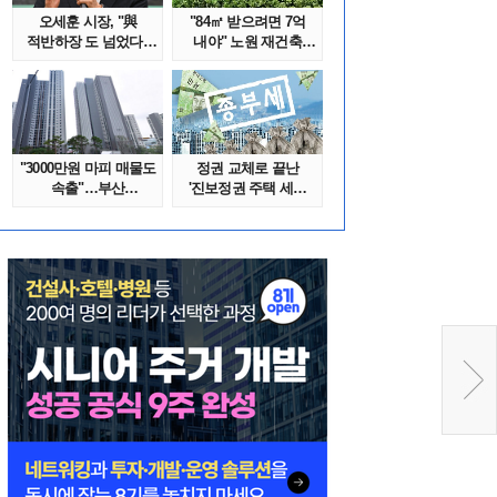
오세훈 시장, "與
"84㎡ 받으려면 7억
적반하장 도 넘었다"
내야" 노원 재건축
반박한 이유는
단지서 고령 ..
"3000만원 마피 매물도
정권 교체로 끝난
속출"…부산
'진보정권 주택 세금
대단지서도 잔금..
폭탄'