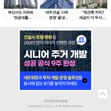
부산서도 아파트
대우건설 '사위
"재건축 차익?
'잔금대출
경영' 끝낸
세금이 더 무서워"
대란'…"대통령
이유?…'정통
강남서 호가 수억 ..
특별 지시..
대우맨' 사..
개인정보처리방침
Copyright ⓒ 땅집고. & All rights reserved.