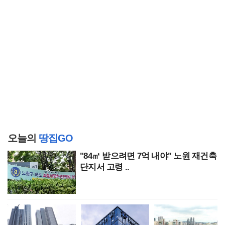
오늘의
땅집GO
"84㎡ 받으려면 7억 내야" 노원 재건축
단지서 고령 ..