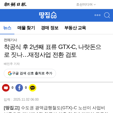
메
조선미디어
뉴
건
너
뛰
뉴스
매물 찾기
경매 정보
부동산 교육
기
(컨
텐
전체기사
츠
착공식 후 2년째 표류 GTX-C, 나랏돈으
영
로 짓나…재정사업 전환 검토
역
으
로
배민주 기자
바
구글 검색 선호 출처로 추가
로
이
동)
0
0
입력 : 2025.11.02 06:00
[땅집고]
수도권 광역급행철도(GTX)-C 노선이 사업비