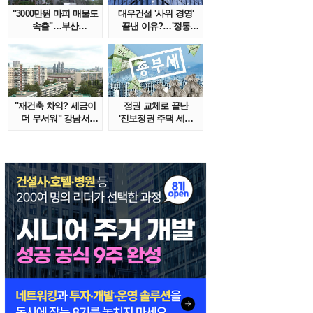
"3000만원 마피 매물도
대우건설 '사위 경영'
속출"…부산
끝낸 이유?…'정통
대단지서도 잔금..
대우맨' 사..
"재건축 차익? 세금이
정권 교체로 끝난
더 무서워" 강남서
'진보정권 주택 세금
호가 수억 ..
폭탄'