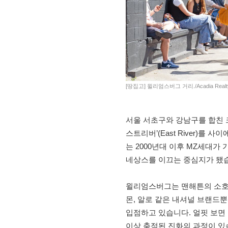
[땅집고] 윌리엄스버그 거리./Acadia Realt
서울 서초구와 강남구를 합친 
스트리버’(East River)를
는 2000년대 이후 MZ세대가
네상스를 이끄는 중심지가 됐
윌리엄스버그는 맨해튼의 소호에
몬, 알로 같은 내셔널 브랜드
입점하고 있습니다. 얼핏 보면 
이상 축적된 진화의 과정이 있