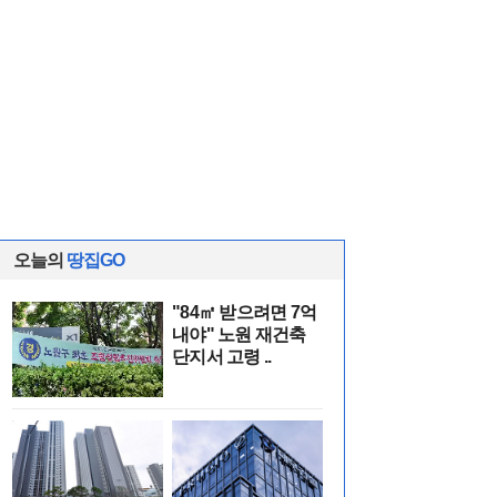
오늘의
땅집GO
"84㎡ 받으려면 7억
내야" 노원 재건축
단지서 고령 ..