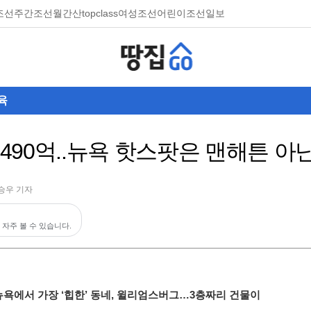
조선
주간조선
월간산
topclass
여성조선
어린이조선일보
육
 490억..뉴욕 핫스팟은 맨해튼 아
승우 기자
 자주 볼 수 있습니다.
뉴욕에서 가장 ‘힙한’ 동네, 윌리엄스버그…3층짜리 건물이