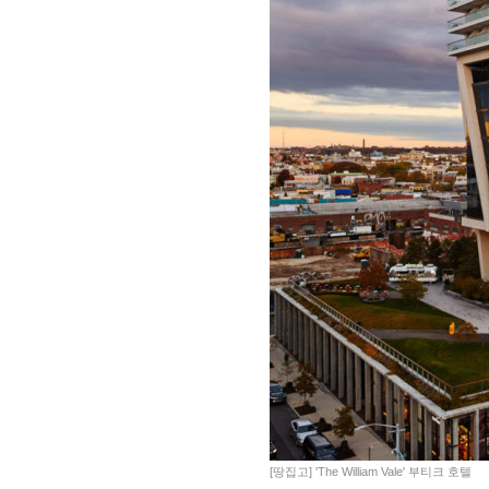
[땅집고] 'The William Vale' 부티크 호텔