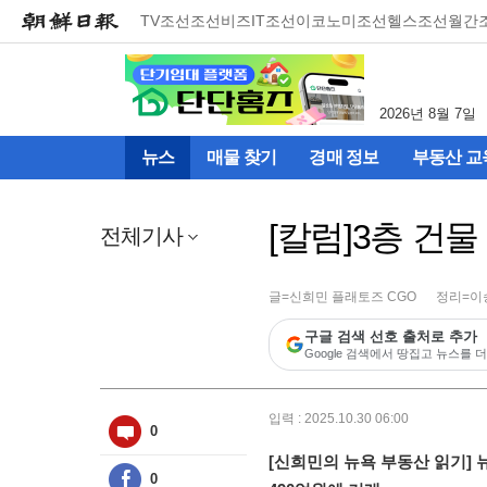
메
TV조선
조선비즈
IT조선
이코노미조선
헬스조선
월간
뉴
건
너
뛰
2026년 8월 7일
기
(컨
뉴스
매물 찾기
경매 정보
부동산 교
텐
츠
영
[칼럼]3층 건물
역
전체기사
으
로
바
글=신희민 플래토즈 CGO
정리=이
로
구글 검색 선호 출처로 추가
이
Google 검색에서 땅집고 뉴스를 더
동)
입력 : 2025.10.30 06:00
0
[신희민의 뉴욕 부동산 읽기] 
0