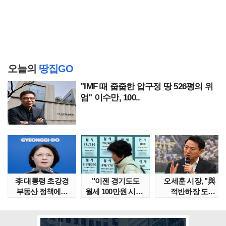
오늘의
땅집GO
"IMF 때 줍줍한 압구정 땅 526평의 위
엄" 이수만, 100..
李 대통령 초강경
"이젠 경기도도
오세훈 시장, "與
부동산 정책에…
월세 100만원 시대"
적반하장 도
추미애 '경기도 재..
정부發 전세종말..
넘었다" 반박한
이유는