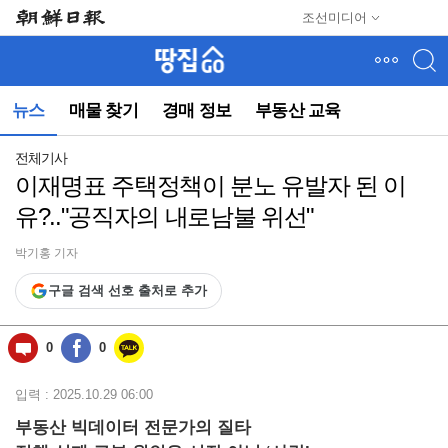
메
조선미디어
뉴
건
너
뛰
뉴스
매물 찾기
경매 정보
부동산 교육
기
(컨
텐
전체기사
츠
이재명표 주택정책이 분노 유발자 된 이
영
유?.."공직자의 내로남불 위선"
역
으
로
박기홍 기자
바
구글 검색 선호 출처로 추가
로
이
동)
0
0
입력 : 2025.10.29 06:00
부동산 빅데이터 전문가의 질타