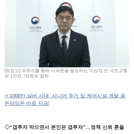
[땅집고] 유튜브를 통해 사과문을 발표하는 이상경 전 국토교통
부 1차관. /유튜브 캡처
☞1000만 실버 시대, 시니어 주거 및 케어시설 개발 골
든타임은 바로 지금!
◇“갭투자 막으면서 본인은 갭투자”…정책 신뢰 흔들