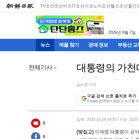
메
TV조선
조선비즈
IT조선
이코노미조선
헬스조선
월간
뉴
건
너
뛰
2026년 8월 7일
기
(컨
뉴스
매물 찾기
경매 정보
부동산 교
텐
츠
영
대통령의 가천대
역
전체기사
으
로
바
김리영 기자
로
구글 검색 선호 출처로 추가
이
Google 검색에서 땅집고 뉴스를 더
동)
입력 : 2025.10.28 09:55 | 수정 : 2025
0
[땅집고]
이재명 대통령이 공약
0