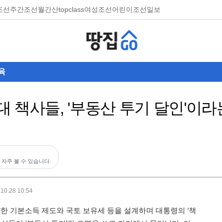
조선
주간조선
월간산
topclass
여성조선
어린이조선일보
육
 책사들, '부동산 투기 달인'이라
 자주 볼 수 있습니다.
.10.28 10:54
한 기본소득 제도와 국토 보유세 등을 설계하며 대통령의 ‘책