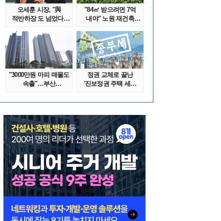
오세훈 시장, "與
"84㎡ 받으려면 7억
적반하장 도 넘었다"
내야" 노원 재건축
반박한 이유는
단지서 고령 ..
"3000만원 마피 매물도
정권 교체로 끝난
속출"…부산
'진보정권 주택 세금
대단지서도 잔금..
폭탄'