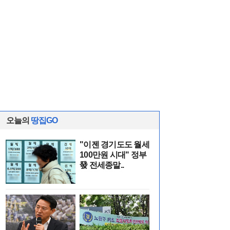
오늘의
땅집GO
"이젠 경기도도 월세
100만원 시대" 정부
發 전세종말..