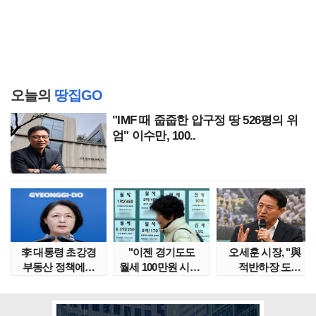
오늘의
땅집GO
"IMF 때 줍줍한 압구정 땅 526평의 위
엄" 이수만, 100..
李 대통령 초강경
"이젠 경기도도
오세훈 시장, "與
부동산 정책에…
월세 100만원 시대"
적반하장 도
추미애 '경기도 재..
정부發 전세종말..
넘었다" 반박한
이유는