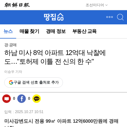
메
조선미디어
뉴
건
너
뛰
뉴스
매물 찾기
경매 정보
부동산 교육
기
(컨
텐
경·공매
츠
하남 미사 8억 아파트 12억대 낙찰에
영
도…"토허제 이틀 전 신의 한 수"
역
으
로
이승우 기자
바
구글 검색 선호 출처로 추가
로
이
동)
0
0
입력 : 2025.10.27 10:51
미사강변도시 전용 99㎡ 아파트 12억6000만원에 경매