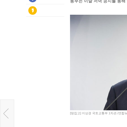
통부는 이날 저녁 공지를 통해 
[땅집고] 이상경 국토교통부 1차관./연합