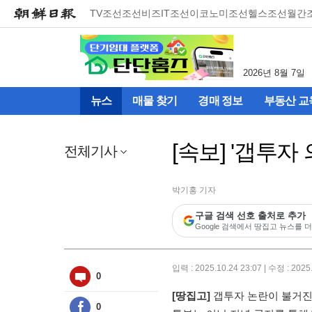
메
TV조선
조선비즈
IT조선
이코노미조선
헬스조선
월간
뉴
건
너
뛰
2026년 8월 7일
기
(컨
뉴스
매물 찾기
경매 정보
부동산 교
텐
츠
영
[속보] '갭투자
역
전체기사
으
로
바
박기홍 기자
로
구글 검색 선호 출처로 추가
이
Google 검색에서 땅집고 뉴스를 더
동)
입력 : 2025.10.24 23:07 | 수정 : 2025
0
[땅집고]
갭투자 논란이 불거진 
0