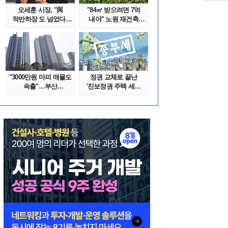
오세훈 시장, "與
"84㎡ 받으려면 7억
적반하장 도 넘었다"
내야" 노원 재건축
반박한 이유는
단지서 고령 ..
"3000만원 마피 매물도
정권 교체로 끝난
속출"…부산
'진보정권 주택 세금
대단지서도 잔금..
폭탄'