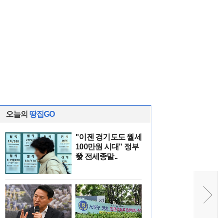
오늘의
땅집GO
"이젠 경기도도 월세
100만원 시대" 정부
發 전세종말..