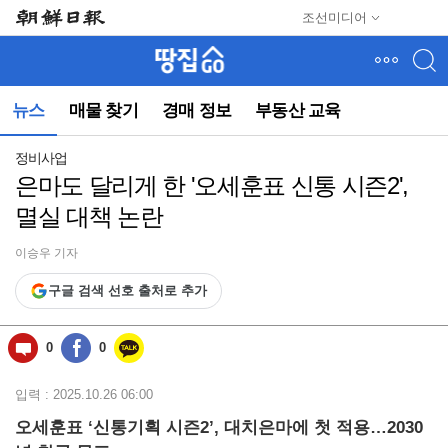
메
조선미디어
뉴
건
너
뛰
뉴스
매물 찾기
경매 정보
부동산 교육
기
(컨
텐
정비사업
츠
은마도 달리게 한 '오세훈표 신통 시즌2',
영
멸실 대책 논란
역
으
로
이승우 기자
바
구글 검색 선호 출처로 추가
로
이
동)
0
0
입력 : 2025.10.26 06:00
오세훈표 ‘신통기획 시즌2’, 대치은마에 첫 적용…2030