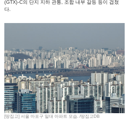
(GTX)-C의 단지 지하 관통, 조합 내부 갈등 등이 겹쳤
다.
[땅집고] 서울 마포구 일대 아파트 모습. /땅집고DB