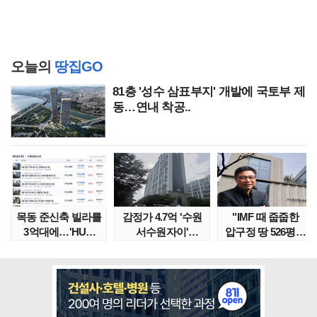
오늘의
땅집GO
81층 '성수 삼표부지' 개발에 국토부 제
동…연내 착공..
목동 준신축 빌라를
감정가 4.7억 '수원
"IMF 때 줍줍한
3억대에…'HUG
서수원자이'
압구정 땅 526평의
말소확약' 서울 빌..
낙찰가는?
위엄" 이수만, 100..
땅집고옥..