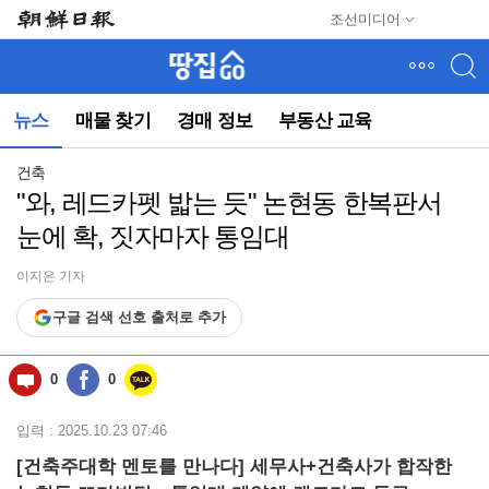
메
조선미디어
뉴
건
너
뛰
뉴스
매물 찾기
경매 정보
부동산 교육
기
(컨
텐
건축
츠
"와, 레드카펫 밟는 듯" 논현동 한복판서
영
눈에 확, 짓자마자 통임대
역
으
로
이지은 기자
바
구글 검색 선호 출처로 추가
로
이
동)
0
0
입력 : 2025.10.23 07:46
[건축주대학 멘토를 만나다] 세무사+건축사가 합작한