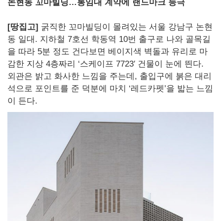
논현동 꼬마빌딩…통임대 계약에 랜드마크 등극
[땅집고]
굵직한 꼬마빌딩이 몰려있는 서울 강남구 논현
동 일대. 지하철 7호선 학동역 10번 출구로 나와 골목길
을 따라 5분 정도 건다보면 베이지색 벽돌과 유리로 마
감한 지상 4층짜리 ‘스케이프 7723′ 건물이 눈에 띈다.
외관은 밝고 화사한 느낌을 주는데, 출입구에 붉은 대리
석으로 포인트를 준 덕분에 마치 ‘레드카펫’을 밟는 느낌
이 든다.