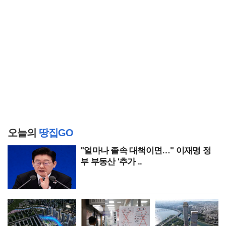
오늘의
땅집GO
"얼마나 졸속 대책이면…" 이재명 정
부 부동산 '추가 ..