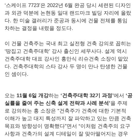
‘스케이프 7723’은 2022년 6월 완공 당시 세련된 디자인
과 외관 덕분에 논현동 일대 랜드마크 빌딩 자리에 올랐
다. 한 미술 갤러리가 준공과 동시에 건물 전체를 통임
차하는 결정을 내렸을 정도다.
이 건물 건축주는 국내 최고 실전형 건축 강의로 꼽히는
‘땅집고 건축주대학’ 강사 출신인 세무사다. 설계 역시
건축주대학 대표 강사인 홍만식 리슈건축 소장이 맡았
다. 건축주대학의 스타 강사 두 명이 만나 탄생한 건물
인 셈이다.
오는
11월 6일 개강
하는
‘건축주대학 32기 과정’
에서
‘공
실률을 줄여 주는 신축 설계 전략과 사례 분석’
을 주제
로 강의하는 홍 소장은 “건축주가 건축에 대한 기본적
이해가 높고 대지 특성까지 잘 파악하고 있는 만큼 건축
목표와 방향성이 명확했다”면서 “이처럼 건축주의 요구
사항과 건축가의 설계 디테일이 잘 맞아떨어지는 경우