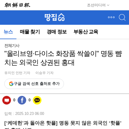
메
조선미디어
뉴
건
너
뛰
뉴스
매물 찾기
경매 정보
부동산 교육
기
(컨
텐
전체기사
츠
"올리브영·다이소 화장품 싹쓸이" 명동 뺨
영
치는 외국인 상권된 홍대
역
으
로
유지인 인턴 기자
이승우 기자
바
구글 검색 선호 출처로 추가
로
이
동)
0
0
입력 : 2025.10.23 06:00
[‘케데헌’과 돌아온 핫플] 명동 못지 않은 외국인 ‘핫플’