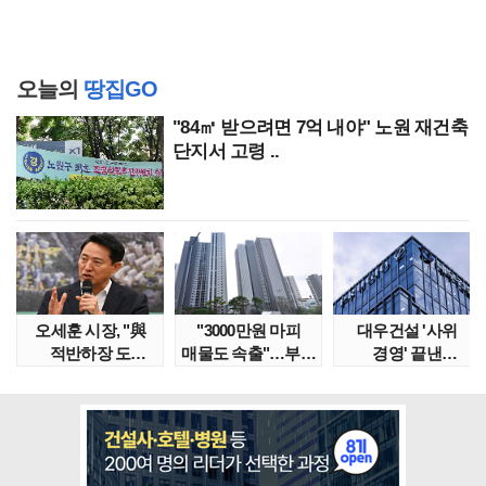
오늘의
땅집GO
"84㎡ 받으려면 7억 내야" 노원 재건축
단지서 고령 ..
오세훈 시장, "與
"3000만원 마피
대우건설 '사위
적반하장 도
매물도 속출"…부산
경영' 끝낸
넘었다" 반박한
대단지서도 잔금..
이유?…'정통
이유는
대우맨' 사..