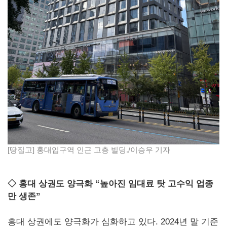
[땅집고] 홍대입구역 인근 고층 빌딩./이승우 기자
◇ 홍대 상권도 양극화 “높아진 임대료 탓 고수익 업종
만 생존”
홍대 상권에도 양극화가 심화하고 있다. 2024년 말 기준