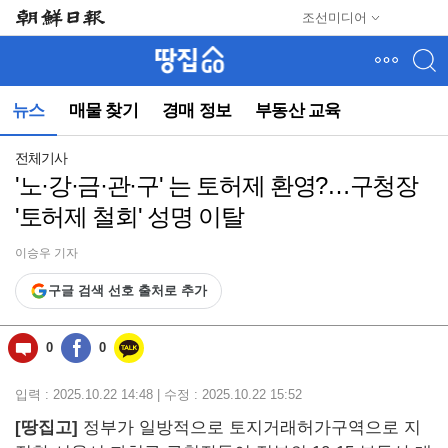
메
조선미디어
뉴
건
너
뛰
뉴스
매물 찾기
경매 정보
부동산 교육
기
(컨
텐
전체기사
츠
'노·강·금·관·구' 는 토허제 환영?…구청장
영
'토허제 철회' 성명 이탈
역
으
로
이승우 기자
바
구글 검색 선호 출처로 추가
로
이
동)
0
0
입력 : 2025.10.22 14:48 | 수정 : 2025.10.22 15:52
[땅집고]
정부가 일방적으로 토지거래허가구역으로 지