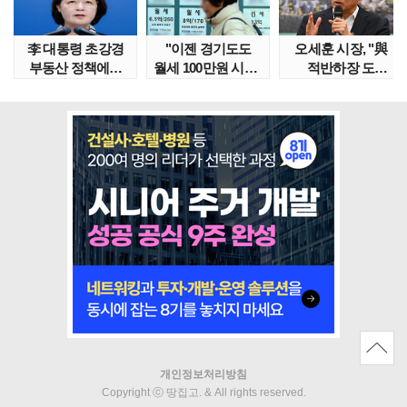
李 대통령 초강경
"이젠 경기도도
오세훈 시장, "與
부동산 정책에…
월세 100만원 시대"
적반하장 도
추미애 '경기도 재..
정부發 전세종말..
넘었다" 반박한
이유는
개인정보처리방침
Copyright ⓒ 땅집고. & All rights reserved.