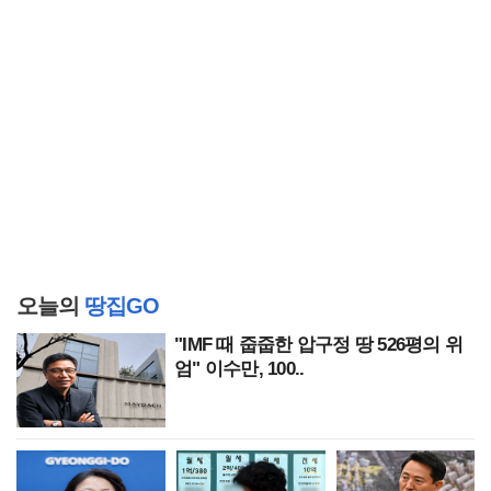
오늘의
땅집GO
"IMF 때 줍줍한 압구정 땅 526평의 위
엄" 이수만, 100..