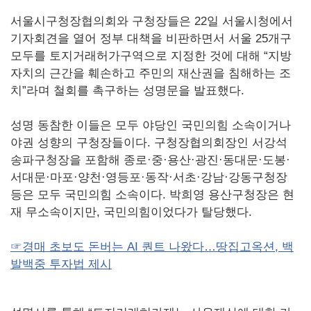
서울시구청장협의회와 구청장들은 22일 서울시청에서
기자회견을 열어 정부 대책을 비판하면서 서울 25개구
모두를 토지거래허가구역으로 지정한 것에 대해 “지방
자치의 근간을 훼손하고 주민의 재산권을 침해하는 조
치”라며 철회를 촉구하는 성명문을 발표했다.
성명 동참한 이들은 모두 야당인 국민의힘 소속이거나
야권 성향의 구청장들이다. 구청장협의회장인 서강석
송파구청장을 포함해 종로·중·용산·광진·동대문·도봉·
서대문·마포·양천·영등포·동작·서초·강남·강동구청장
등은 모두 국민의힘 소속이다. 박희영 용산구청장은 현
재 무소속이지만, 국민의힘이었다가 탈당했다.
☞경매 초보도 돈버는 AI 퀀트 나왔다…땅집고옥션, 백
발백중 투자법 제시