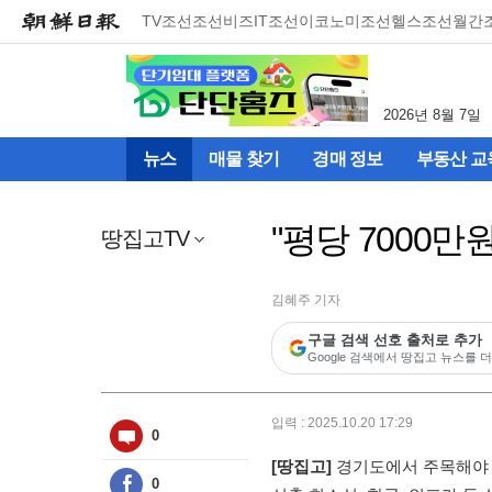
메
TV조선
조선비즈
IT조선
이코노미조선
헬스조선
월간
뉴
건
너
뛰
2026년 8월 7일
기
(컨
뉴스
매물 찾기
경매 정보
부동산 교
텐
츠
영
"평당 7000
역
땅집고TV
으
로
바
김혜주 기자
로
구글 검색 선호 출처로 추가
이
Google 검색에서 땅집고 뉴스를 더
동)
입력 : 2025.10.20 17:29
0
[땅집고]
경기도에서 주목해야 할
0