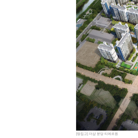
[땅집고] 더샵 분당 티에르원