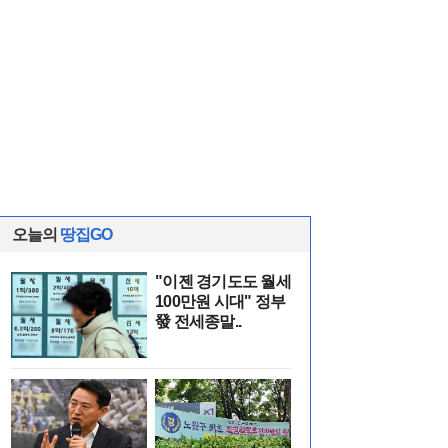
오늘의
땅집GO
"이젠 경기도도 월세
100만원 시대" 정부
發 전세종말..