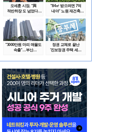
오세훈 시장, "與
"84㎡ 받으려면 7억
적반하장 도 넘었다"
내야" 노원 재건축
반박한 이유는
단지서 고령 ..
"3000만원 마피 매물도
정권 교체로 끝난
속출"…부산
'진보정권 주택 세금
대단지서도 잔금..
폭탄'