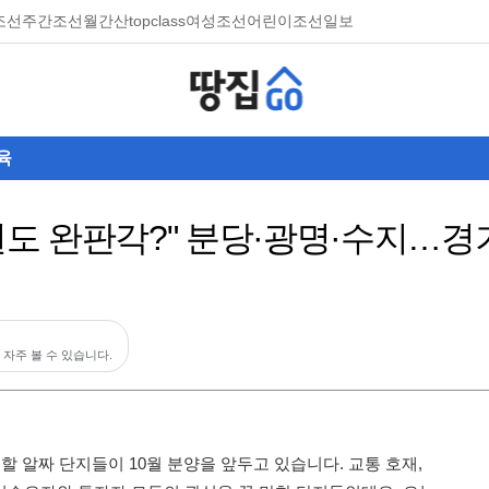
조선
주간조선
월간산
topclass
여성조선
어린이조선일보
육
만원도 완판각?" 분당·광명·수지…경
 자주 볼 수 있습니다.
 알짜 단지들이 10월 분양을 앞두고 있습니다. 교통 호재,