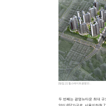
[땅집고] 힐스테이트광명11．
두 번째는 광명뉴타운 최대 규모
양이 652가구로, 서울지하철