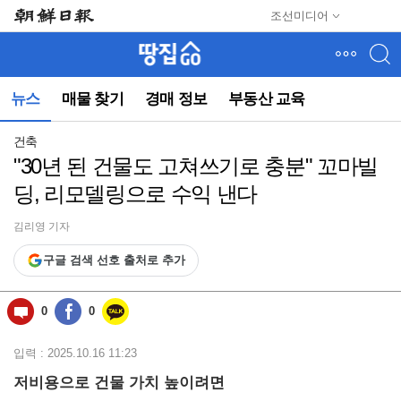
메
조선미디어
뉴
건
너
뛰
뉴스
매물 찾기
경매 정보
부동산 교육
기
(컨
텐
건축
츠
"30년 된 건물도 고쳐쓰기로 충분" 꼬마빌
영
딩, 리모델링으로 수익 낸다
역
으
로
김리영 기자
바
구글 검색 선호 출처로 추가
로
이
동)
0
0
입력 : 2025.10.16 11:23
저비용으로 건물 가치 높이려면