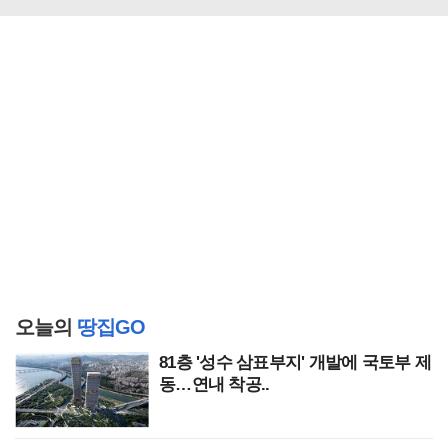
오늘의
땅집GO
81층 '성수 삼표부지' 개발에 국토부 제
동…연내 착공..