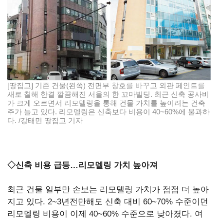
[땅집고] 기존 건물(왼쪽) 전면부 창호를 바꾸고 외관 페인트를
새로 칠해 한결 깔끔해진 서울의 한 꼬마빌딩. 최근 신축 공사비
가 크게 오르면서 리모델링을 통해 건물 가치를 높이려는 건축
주가 늘고 있다. 리모델링은 신축보다 비용이 40~60%에 불과하
다. /강태민 땅집고 기자
◇
신축
비용
급등
…
리모델링
가치
높아져
최근 건물 일부만 손보는 리모델링 가치가 점점 더 높아
지고 있다. 2~3년전만해도 신축 대비
60~70%
수준이던
리모델링 비용이 이제
40~60%
수준으로 낮아졌다.
여