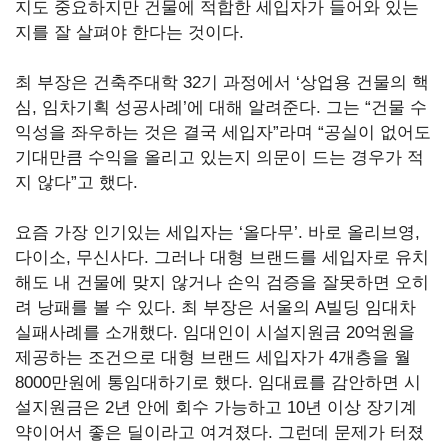
지도 중요하지만 건물에 적합한 세입자가 들어와 있는
지를 잘 살펴야 한다는 것이다.
최 부장은 건축주대학
32기 과정에서
‘상업용 건물의 핵
심,
임차기획 성공사례’에 대해 알려준다.
그는
“건물 수
익성을 좌우하는 것은 결국 세입자”라며
“공실이 없어도
기대만큼 수익을 올리고 있는지 의문이 드는 경우가 적
지 않다”고 했다.
요즘 가장 인기있는 세입자는
‘올다무’.
바로 올리브영,
다이소,
무신사다.
그러나 대형 브랜드를 세입자로 유치
해도 내 건물에 맞지 않거나 손익 검증을 잘못하면 오히
려 낭패를 볼 수 있다.
최 부장은 서울의
A빌딩 임대차
실패사례를 소개했다.
임대인이 시설지원금
20억원을
제공하는 조건으로 대형 브랜드 세입자가
4개층을 월
8000만원에 통임대하기로 했다.
임대료를 감안하면 시
설지원금은
2년 안에 회수 가능하고
10년 이상 장기계
약이어서 좋은 딜이라고 여겨졌다.
그런데 문제가 터졌