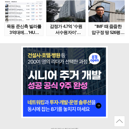
목동 준신축 빌라를
감정가 4.7억 '수원
"IMF 때 줍줍한
3억대에…'HUG
서수원자이'
압구정 땅 526평의
말소확약' 서울 빌..
낙찰가는?
위엄" 이수만, 100..
땅집고옥..