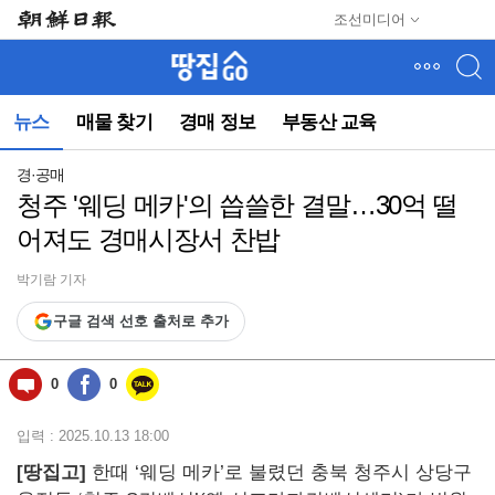
메
조선미디어
뉴
건
너
뛰
뉴스
매물 찾기
경매 정보
부동산 교육
기
(컨
텐
경·공매
츠
청주 '웨딩 메카'의 씁쓸한 결말…30억 떨
영
어져도 경매시장서 찬밥
역
으
로
박기람 기자
바
구글 검색 선호 출처로 추가
로
이
동)
0
0
입력 : 2025.10.13 18:00
[땅집고]
한때 ‘웨딩 메카’로 불렸던 충북 청주시 상당구