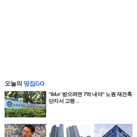
오늘의
땅집GO
"84㎡ 받으려면 7억 내야" 노원 재건축
단지서 고령 ..