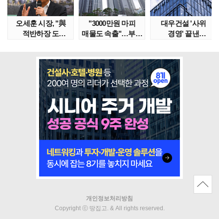
오세훈 시장, "與
"3000만원 마피
대우건설 '사위
적반하장 도
매물도 속출"…부산
경영' 끝낸
넘었다" 반박한
대단지서도 잔금..
이유?…'정통
이유는
대우맨' 사..
개인정보처리방침
Copyright ⓒ 땅집고. & All rights reserved.