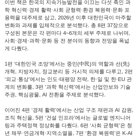
이번 책은 한국의 지속가능발전을 이끄는 다섯 축인 과
학 혁신력·경제 활력·사회 균형력·환경 복원력·문화 포
용력을 대주제로 삼고, 2026년 이후 대한민국이 마주할
변화와 과제를 입체적으로 분석했다. 총 8편 37장으로
구성된 본문은 각 편마다 4~6개의 세부 주제로 나뉘며,
사회·경제·과학·문화 등 전 분야의 동향과 전망을 폭넓
게 다뤘다.
1편 ‘대한민국 조망’에서는 중민(中民)의 역할과 선(先)
개혁, 지방자치, 정교분리 등 거시적 의제를 다루고, 2편
‘외교·통상’에서는 인도·태평양 전략, 한·일 및 한·EU 관
계의 변화를, 3편 ‘과학 혁신력’에서는 산업안보와 기술
주권, 핵심광물, AI 전환을 주제로 분석했다.
이어진 4편 ‘경제 활력’에서는 산업 구조 재편과 AI 감원,
조직 혁신을, 5편 ‘건설 인프라’에서는 글로벌 엔지니어
링과 주택정책 정상화를 다뤘다. 6편 ‘사회 균형력’은 청
년 채무·연금개혁·지역소멸을, 7편 ‘환경 복원력’은 K-AI