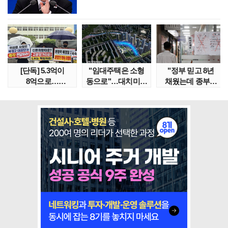
[단독] 5.3억이
"임대주택은 소형
"정부 믿고 8년
8억으로…
동으로"…대치미도
채웠는데 종부세
성남복정2지구
'꼼수 소셜믹스'..
수천만원 뛰어"
본청약 분..
임대..