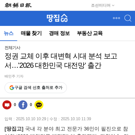
메
조선미디어
뉴
건
너
뛰
뉴스
매물 찾기
경매 정보
부동산 교육
기
(컨
텐
전체기사
츠
정권 교체 이후 대변혁 시대 분석 보고
영
서…'2026 대한민국 대전망' 출간
역
으
로
배민주 기자
바
구글 검색 선호 출처로 추가
로
이
동)
0
0
입력 : 2025.10.10 10:29 | 수정 : 2025.10.10 11:39
[땅집고]
국내 각 분야 최고 전문가 36인이 필진으로 참