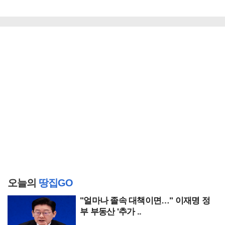
오늘의
땅집GO
"얼마나 졸속 대책이면…" 이재명 정
부 부동산 '추가 ..