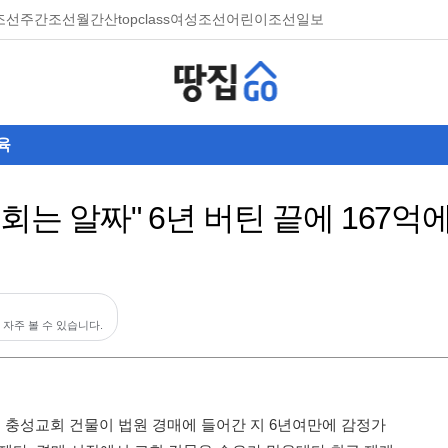
조선
주간조선
월간산
topclass
여성조선
어린이조선일보
육
회는 알짜" 6년 버틴 끝에 167억
 자주 볼 수 있습니다.
 충성교회 건물이 법원 경매에 들어간 지 6년여만에 감정가