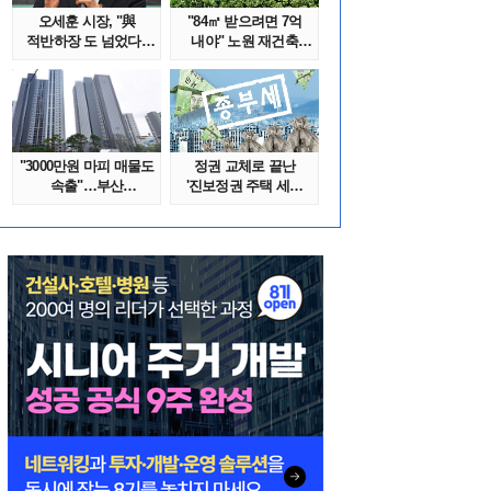
오세훈 시장, "與
"84㎡ 받으려면 7억
적반하장 도 넘었다"
내야" 노원 재건축
반박한 이유는
단지서 고령 ..
"3000만원 마피 매물도
정권 교체로 끝난
속출"…부산
'진보정권 주택 세금
대단지서도 잔금..
폭탄'