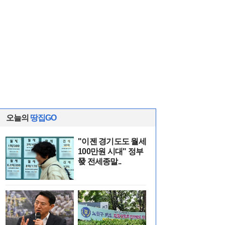
오늘의
땅집GO
"이젠 경기도도 월세
100만원 시대" 정부
發 전세종말..