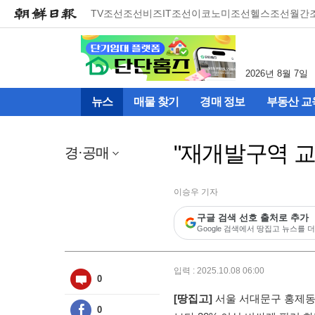
메
TV조선
조선비즈
IT조선
이코노미조선
헬스조선
월간
뉴
건
너
뛰
2026년 8월 7일
기
(컨
뉴스
매물 찾기
경매 정보
부동산 교
텐
츠
영
"재개발구역 교
역
경·공매
으
로
바
이승우 기자
로
구글 검색 선호 출처로 추가
이
Google 검색에서 땅집고 뉴스를 더
동)
입력 : 2025.10.08 06:00
0
[땅집고]
서울 서대문구 홍제동
0