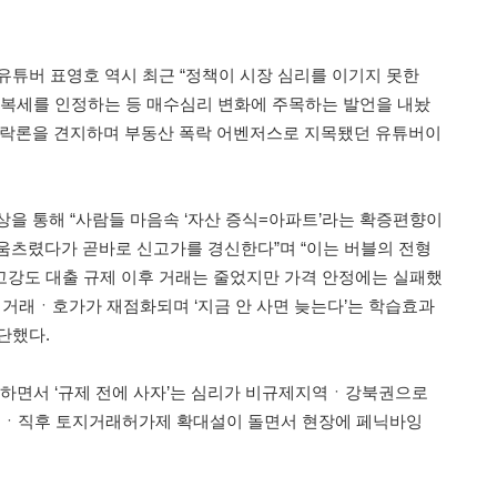
유튜버 표영호 역시 최근 “정책이 시장 심리를 이기지 못한
회복세를 인정하는 등 매수심리 변화에 주목하는 발언을 내놨
하락론을 견지하며 부동산 폭락 어벤저스로 지목됐던 유튜버이
상을 통해 “사람들 마음속 ‘자산 증식=아파트’라는 확증편향이
움츠렸다가 곧바로 신고가를 경신한다”며 “이는 버블의 전형
27 고강도 대출 규제 이후 거래는 줄었지만 가격 안정에는 실패했
심 거래ㆍ호가가 재점화되며 ‘지금 안 사면 늦는다’는 학습효과
단했다.
고하면서 ‘규제 전에 사자’는 심리가 비규제지역ㆍ강북권으로
 전ㆍ직후 토지거래허가제 확대설이 돌면서 현장에 페닉바잉