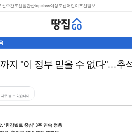
조선
주간조선
월간산
topclass
여성조선
어린이조선일보
육
'까지 "이 정부 믿을 수 없다"…추
 자주 볼 수 있습니다.
 ‘한강벨트 중심’ 3주 연속 껑충