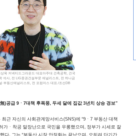
 채상욱 커넥티드그라운드 대표아주대 건축공학, 건국
학 석사, 전 LIG증권건설부문 애널리스트, 전 하나금
설·부동산애널리스트, 전 포컴마스 대표./조선DB
)공급 9ㆍ7대책 후폭풍, 두세 달에 집값 3년치 상승 경보”
최근 자신의 사회관계망서비스(SNS)에 “9ㆍ7 부동산 대책
“인허가ㆍ착공 말장난으로 국민을 우롱했으며, 정부가 시세로 잘
했다. 그는 “부동산 시장 안정화는 끝났으며, 오히려 단기간