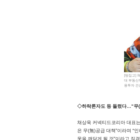
[땅집고]
대 부동산
융투자 건
◇하락론자도 등 돌렸다…“무(無
채상욱 커넥티드코리아 대표는 
은 무(無)공급 대책”이라며 
못을 깨닫게 될 것”이라고 직격