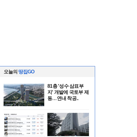
오늘의
땅집GO
81층 '성수 삼표부
지' 개발에 국토부 제
동…연내 착공..