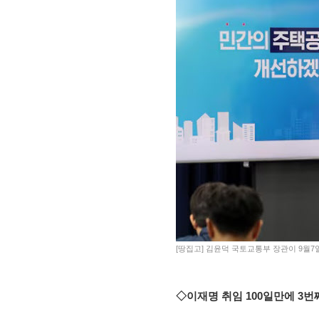
[땅집고] 김윤덕 국토교통부 장관이 9월
◇이재명 취임 100일만에 3번