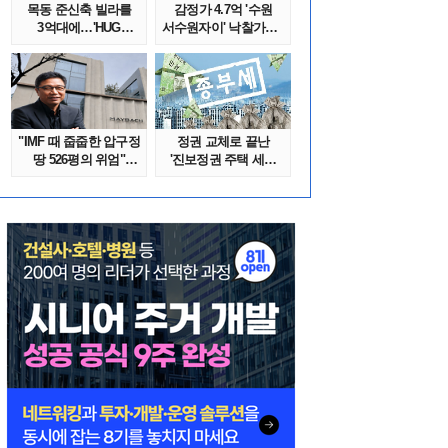
목동 준신축 빌라를
감정가 4.7억 '수원
3억대에…'HUG
서수원자이' 낙찰가는?
말소확약' 서울 빌..
땅집고옥..
"IMF 때 줍줍한 압구정
정권 교체로 끝난
땅 526평의 위엄"
'진보정권 주택 세금
이수만, 100..
폭탄'