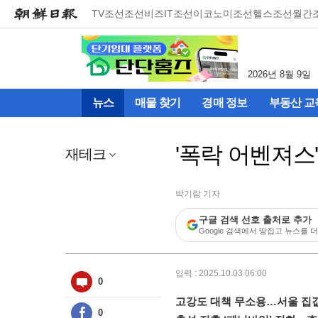
메
TV조선
조선비즈
IT조선
이코노미조선
헬스조선
월간
뉴
건
너
뛰
2026년 8월 9일
기
(컨
뉴스
매물 찾기
경매 정보
부동산 교
텐
츠
영
'폭락 어벤져스
역
재테크
으
로
바
박기람 기자
로
구글 검색 선호 출처로 추가
이
Google 검색에서 땅집고 뉴스를 더
동)
입력 : 2025.10.03 06:00
0
고강도 대책 무소용…서울 집값,
0