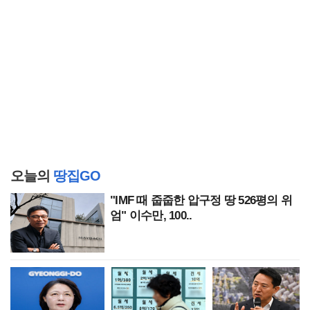
오늘의
땅집GO
"IMF 때 줍줍한 압구정 땅 526평의 위
엄" 이수만, 100..