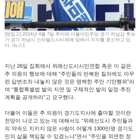
[땅집고] 2024년 4월 7일 추미애 더불어민주당 경기 하남갑 후보
가 경기 하남시 스타필드시티위례 앞에서 지지를 호소하고 있
다. /뉴스1
지난 26일 집회에서 위례신도시시민연합 측은 이 같은
추 의원의 행보에 대해 “주민들의 반복된 질의에도 아무
런 답변조차 내놓지 않은 것은 명백한 주민 기만행위”라
며 “통합특별법 발의 지연 및 구체적인 발의 일정·추진
계획을 공개하라”고 요구했다.
더불어 이들은 추 의원이 경기도지사에 출마할 것이란
전망이 나오고 있는 데 대해서도 “위례신도시 주민들과
의 약속도 지키지 않은 사람이 어떻게 1300만명 경기도
민의 삶을 책임질 수 있겠느냐”면서 “주민을 외면한 정