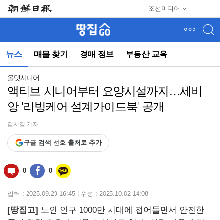
메
조선미디어
뉴
건
너
뛰
뉴스
매물 찾기
경매 정보
부동산 교육
기
(컨
텐
올댓시니어
츠
액티브 시니어부터 요양시설까지…세비
영
앙 '리빙케어 설계가이드북' 공개
역
으
로
김서경 기자
바
구글 검색 선호 출처로 추가
로
이
동)
0
0
입력 : 2025.09.29 16:45 | 수정 : 2025.10.02 14:08
[땅집고]
노인 인구 1000만 시대에 접어들면서 안전한