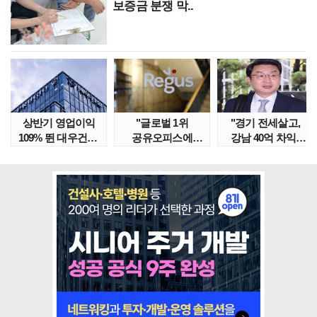
보증금 분쟁 막..
상반기 영업이익
"글로벌 1위
"경기 전세살고,
109% 뛴 대우건설,
공유오피스에
강남 40억 차익"
주가는 '고점 대..
속았다" 1년간
갭투자 막은
줄적자, 리..
금융위..