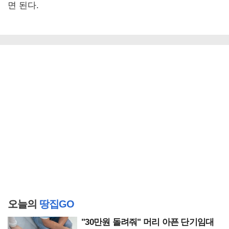
면 된다.
오늘의
땅집GO
"30만원 돌려줘" 머리 아픈 단기임대