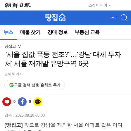
메
조선미디어
뉴
건
너
뛰
뉴스
매물 찾기
경매 정보
부동산 교육
기
(컨
텐
땅집고TV
츠
"서울 집값 폭등 전조?"…'강남 대체 투자
영
처' 서울 재개발 유망구역 6곳
역
으
로
김혜주 기자
바
구글 검색 선호 출처로 추가
로
이
동)
0
0
입력 : 2025.09.28 06:00
[땅집고]
앞으로 강남을 제외한 서울 아파트 값은 어디