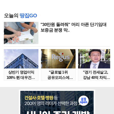
오늘의
땅집GO
"30만원 돌려줘" 머리 아픈 단기임대
보증금 분쟁 막..
상반기 영업이익
"글로벌 1위
"경기 전세살고,
109% 뛴 대우건설,
공유오피스에
강남 40억 차익"
주가는 '고점 대..
속았다" 1년간
갭투자 막은
줄적자, 리..
금융위..