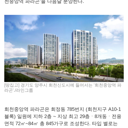
천중앙역 파라곤’을 다음달 분양한다.
[땅집고] 경기도 양주시 회천신도시에 들어서는 '회천중앙역 파
라곤'./라인그룹
회천중앙역 파라곤은 회정동 785번지 (회천지구 A10-1
블록) 일원에 지하 2층 ~ 지상 최고 29층ㆍ8개동ㆍ전용
면적 72㎡~84㎡ 총 845가구로 조성한다. 타입 별로는