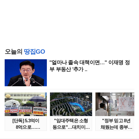
오늘의
땅집GO
"얼마나 졸속 대책이면…" 이재명 정
부 부동산 '추가 ..
[단독] 5.3억이
"임대주택은 소형
"정부 믿고 8년
8억으로…
동으로"…대치미도
채웠는데 종부세
성남복정2지구
'꼼수 소셜믹스'..
수천만원 뛰어"