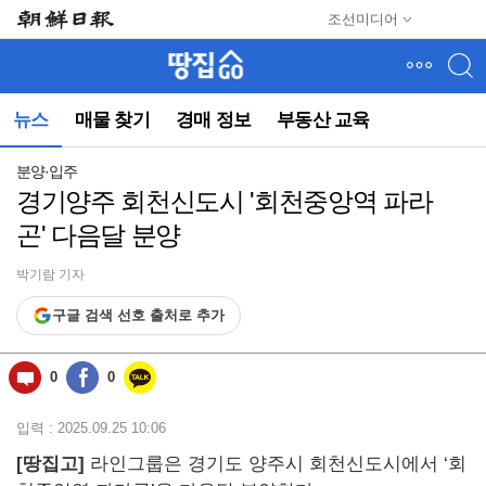
메
조선미디어
뉴
건
너
뛰
뉴스
매물 찾기
경매 정보
부동산 교육
기
(컨
텐
분양·입주
츠
경기양주 회천신도시 '회천중앙역 파라
영
곤' 다음달 분양
역
으
로
박기람 기자
바
구글 검색 선호 출처로 추가
로
이
동)
0
0
입력 : 2025.09.25 10:06
[땅집고]
라인그룹은 경기도 양주시 회천신도시에서 ‘회