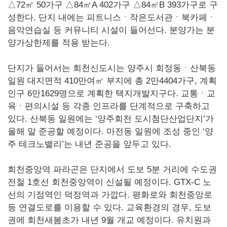
△72㎡ 50가구 △84㎡A 402가구 △84㎡B 393가구로 구
성한다. 단지 내에는 피트니스ㆍ작은도서관ㆍ북카페ㆍ
음악연습실 등 커뮤니티 시설이 들어선다. 분양가는 분
양가상한제를 적용 받는다.
단지가 들어서는 회천신도시는 양주시 회정동ㆍ산북동
일원 대지면적 410만여㎡ 부지에 총 2만4404가구, 계획
인구 6만1629명으로 계획한 택지개발지구다. 교통ㆍ교
육ㆍ편의시설 등 각종 인프라를 단계적으로 구축하고
있다. 산북동 일원에는 ‘양주회천 도시첨단산업단지’가
올해 말 준공할 예정이다. 마전동 일원에 조성 중인 ‘양
주 테크노밸리’는 내년 준공을 앞두고 있다.
회천중앙역 파라곤은 단지에서 도보 5분 거리에 수도권
전철 1호선 회천중앙역이 신설될 예정이다. GTX-C 노
선의 기점역인 덕정역과 가깝다. 평화로와 회천중앙로
등 연결도로를 이용할 수 있다. 교육환경의 경우, 도보
권에 회천새봄초가 내년 9월 개교 예정이다. 유치원과