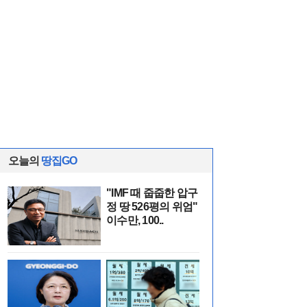
오늘의
땅집GO
"IMF 때 줍줍한 압구
정 땅 526평의 위엄"
이수만, 100..