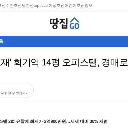
조선
주간조선
월간산
topclass
여성조선
어린이조선일보
육
재' 회기역 14평 오피스텔, 경매로
 자주 볼 수 있습니다.
스텔 2회 유찰에 최저가 2억900만원…시세 대비 30% 저렴