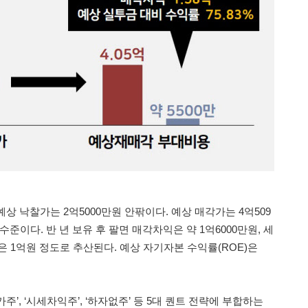
예상 낙찰가는 2억5000만원 안팎이다. 예상 매각가는 4억509
준이다. 반 년 보유 후 팔면 매각차익은 약 1억6000만원, 세
 1억원 정도로 추산된다. 예상 자기자본 수익률(ROE)은
’, ‘시세차익주’, ‘하자없주’ 등 5대 퀀트 전략에 부합하는