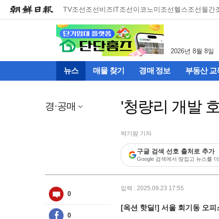
메
TV조선
조선비즈
IT조선
이코노미조선
헬스조선
월간
뉴
건
너
뛰
2026년 8월 8일
기
(컨
뉴스
매물 찾기
경매 정보
부동산 교
텐
츠
영
'청량리 개발 호
역
경·공매
으
로
바
박기람 기자
로
구글 검색 선호 출처로 추가
이
Google 검색에서 땅집고 뉴스를 더
동)
입력 : 2025.09.23 17:55
0
[옥션 핫딜!] 서울 회기동 오피
0