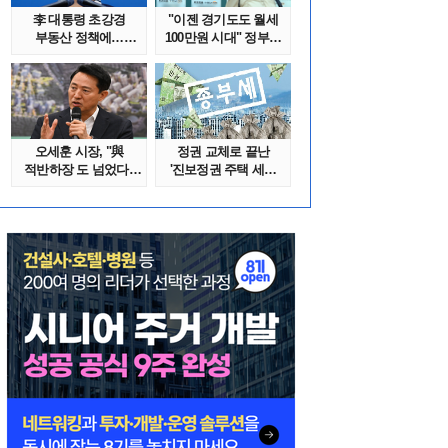
李 대통령 초강경
"이젠 경기도도 월세
부동산 정책에…
100만원 시대" 정부發
추미애 '경기도 재..
전세종말..
오세훈 시장, "與
정권 교체로 끝난
적반하장 도 넘었다"
'진보정권 주택 세금
반박한 이유는
폭탄'