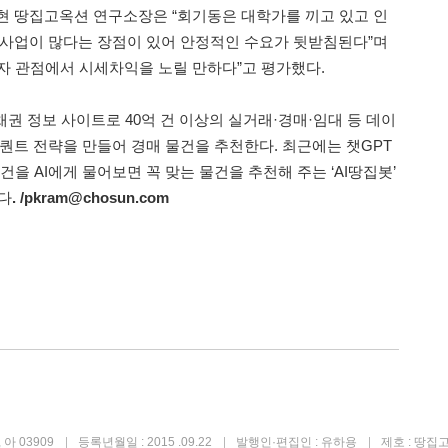
현 땅집고옥션 연구소장은 “회기동은 대학가를 끼고 있고 인
 사업이 많다는 장점이 있어 안정적인 수요가 뒷받침된다”며
자 관점에서 시세차익을 노릴 만하다”고 평가했다.
권 정보 사이트로 40억 건 이상의 실거래·경매·임대 등 데이
지 퀀트 전략을 만들어 경매 물건을 추천한다. 최근에는 챗GPT
건을 AI에게 물어보면 꼭 맞는 물건을 추천해 주는 ‘AI땅집봇’
다
. /pkram@chosun.com
아 03909
등록년월일 : 2015 .09.22
발행인·편집인 : 유하용
제호 : 땅집