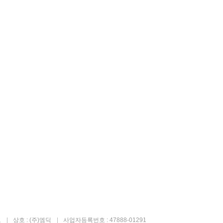
고
상호 : (주)엠딕
사업자등록번호 : 47888-01291