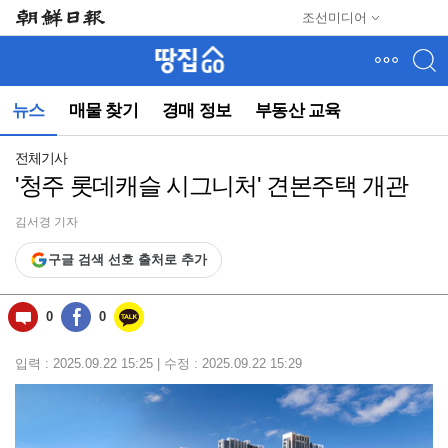
메
조선미디어
뉴
건
너
뛰
뉴스
매물 찾기
경매 정보
부동산 교육
기
(컨
텐
전체기사
츠
'청주 롯데캐슬 시그니처' 견본주택 개관
영
역
김서경 기자
으
로
구글 검색 선호 출처로 추가
바
로
이
0
0
동)
입력 : 2025.09.22 15:25 | 수정 : 2025.09.22 15:29