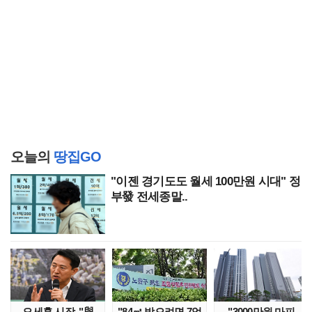
오늘의
땅집GO
"이젠 경기도도 월세 100만원 시대" 정
부發 전세종말..
오세훈 시장, "與
"84㎡ 받으려면 7억
"3000만원 마피