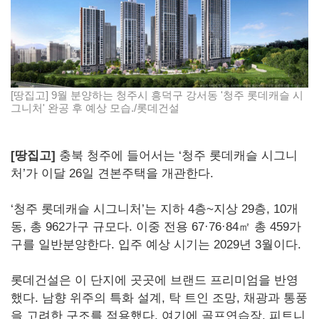
[땅집고] 9월 분양하는 청주시 흥덕구 강서동 '청주 롯데캐슬 시
그니처' 완공 후 예상 모습./롯데건설
[땅집고]
충북 청주에 들어서는 ‘청주 롯데캐슬 시그니
처’가 이달 26일 견본주택을 개관한다.
‘청주 롯데캐슬 시그니처’는 지하 4층~지상 29층, 10개
동, 총 962가구 규모다. 이중 전용 67·76·84㎡ 총 459가
구를 일반분양한다. 입주 예상 시기는 2029년 3월이다.
롯데건설은 이 단지에 곳곳에 브랜드 프리미엄을 반영
했다. 남향 위주의 특화 설계, 탁 트인 조망, 채광과 통풍
을 고려한 구조를 적용했다. 여기에 골프연습장, 피트니