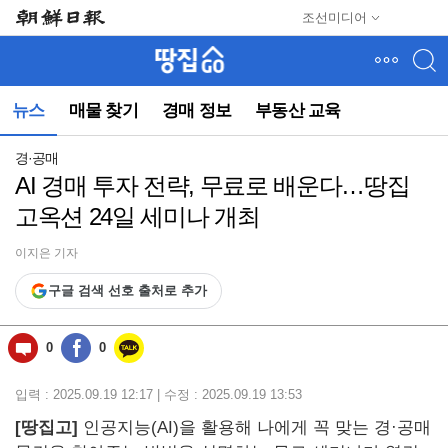
메
조선미디어
뉴
건
너
뛰
뉴스
매물 찾기
경매 정보
부동산 교육
기
(컨
텐
경·공매
츠
AI 경매 투자 전략, 무료로 배운다…땅집
영
고옥션 24일 세미나 개최
역
으
로
이지은 기자
바
구글 검색 선호 출처로 추가
로
이
동)
0
0
입력 : 2025.09.19 12:17 | 수정 : 2025.09.19 13:53
[땅집고]
인공지능(AI)을 활용해 나에게 꼭 맞는 경·공매