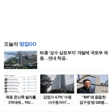
오늘의
땅집GO
81층 '성수 삼표부지' 개발에 국토부 제
동…연내 착공..
목동 준신축 빌라를
감정가 4.7억 '수원
"IMF 때 줍줍한
3억대에…'HUG
서수원자이'
압구정 땅 526평의
말소확약' 서울 빌..
낙찰가는?
위엄" 이수만, 100..