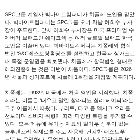
SPC그룹 계열사 빅바이트컴퍼니가 치폴레 도입을 맡았
다. 빅바이트컴퍼니는 SPC그룹 오너 차남 허희수 부사
장이 주도한다. 앞서 허희수 부사장은 미국 프리미엄 수
제버거 브랜드인 쉐이크쉑 등 여러 글로벌 브랜드 한국
도입을 이끌어 냈다. 빅바이트컴퍼니는 치폴레와 합작
법인 'S&C레스토랑홀딩스'를 설립하고 한국과 싱가포르
내 독점 운영권을 확보했다. 치폴레가 합작법인 형태로
해외진출하는 것은 이번이 처음이다. SPC그룹은 2026
년 서울과 싱가포르에 치폴레 1호점을 개점할 계획이다.
치폴레는 1993년 미국에서 처음 영업을 시작했다. 치폴
레라는 이름은 ‘태우고 말린 할라피뇨 칠리 페이퍼’라는
고추 이름에서 따왔다. 부리토, 타코 등 멕시코 요리를
선보이며 소비자 취향에 따라 다양한 토핑을 추가할 수
있다. 모든 메뉴에 유기농 재료와 밀가루 성분이 없는
글루텐프리 식재료를 주로 사용해 '건강한 패스트푸
드'로도 유명하다. 무엇보다 한 끼 식사가 50달러를 넘는