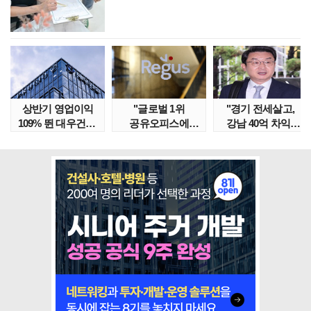
상반기 영업이익
"글로벌 1위
"경기 전세살고,
109% 뛴 대우건설,
공유오피스에
강남 40억 차익"
주가는 '고점 대..
속았다" 1년간
갭투자 막은
줄적자, 리..
금융위..