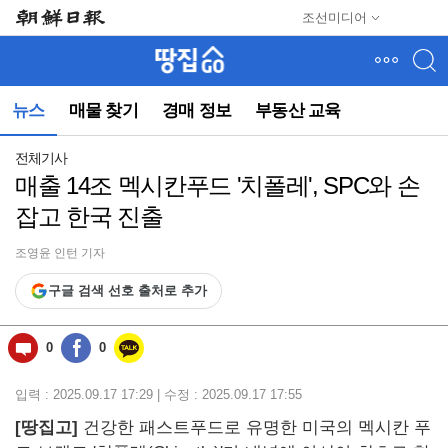
메
조선미디어
뉴
건
너
뛰
뉴스
매물 찾기
경매 정보
부동산 교육
기
(컨
텐
전체기사
츠
매출 14조 멕시칸푸드 '치폴레', SPC와 손
영
잡고 한국 진출
역
으
로
조영윤 인턴 기자
바
구글 검색 선호 출처로 추가
로
이
동)
0
0
입력 : 2025.09.17 17:29 | 수정 : 2025.09.17 17:55
[땅집고]
건강한 패스트푸드로 유명한 미국의 멕시칸 푸