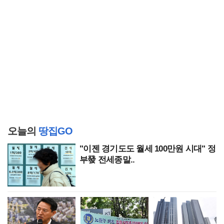
오늘의
땅집GO
"이젠 경기도도 월세 100만원 시대" 정
부發 전세종말..