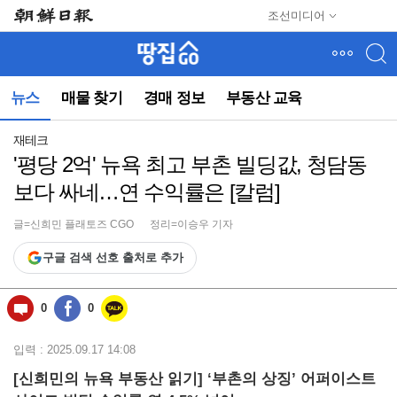
메
조선미디어
뉴
건
너
뛰
뉴스
매물 찾기
경매 정보
부동산 교육
기
(컨
텐
재테크
츠
'평당 2억' 뉴욕 최고 부촌 빌딩값, 청담동
영
보다 싸네…연 수익률은 [칼럼]
역
으
로
글=신희민 플래토즈 CGO
정리=이승우 기자
바
구글 검색 선호 출처로 추가
로
이
동)
0
0
입력 : 2025.09.17 14:08
[신희민의 뉴욕 부동산 읽기] ‘부촌의 상징’ 어퍼이스트